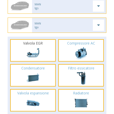
MAN
tgs
MAN
tgx
Valvola EGR
Compressore AC
Condensatore
Filtro essicatore
Valvola espansione
Radiatore