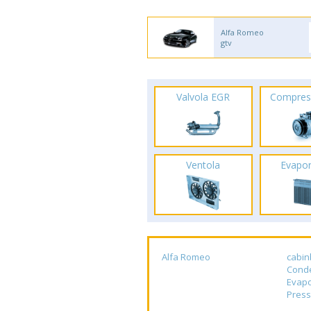
Alfa Romeo
gtv
Valvola EGR
Compres
Ventola
Evapo
Alfa Romeo
cabin
Cond
Evapo
Press