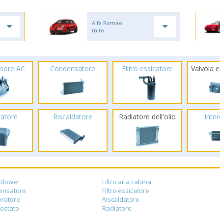
Alfa Romeo
mito
sore AC
Condensatore
Filtro essicatore
Valvola 
ratore
Riscaldatore
Radiatore dell'olio
Inte
blower
Filtro aria cabina
ensatore
Filtro essicatore
ratore
Riscaldatore
ostato
Radiatore