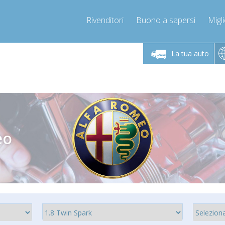
Rivenditori
Buono a sapersi
Migli
erdì 9-12 / 14-17
Chiamaci!
Lunedì-Vene
+393278892946
La tua auto
+393278892946
mpressor-express.it
info@com
eo