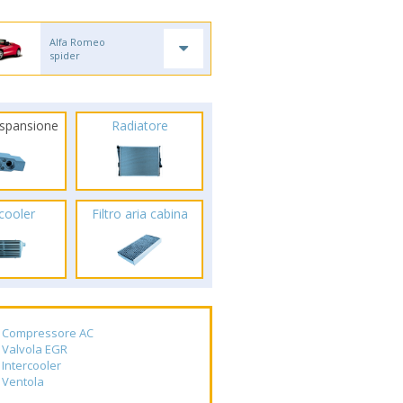
Alfa Romeo
spider
espansione
Radiatore
rcooler
Filtro aria cabina
Compressore AC
Valvola EGR
Intercooler
Ventola