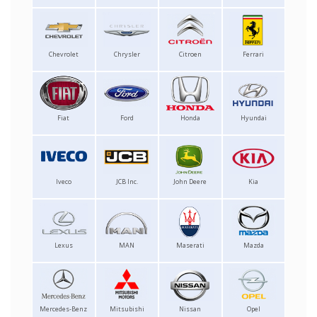
Chevrolet
Chrysler
Citroen
Ferrari
Fiat
Ford
Honda
Hyundai
Iveco
JCB Inc.
John Deere
Kia
Lexus
MAN
Maserati
Mazda
Mercedes-Benz
Mitsubishi
Nissan
Opel