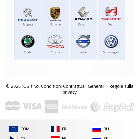
Peugeot
Porsche
Renault
Seat
Skoda
Toyota
Volvo
Volkswagen
© 2026 IOS s.r.o.
Condizioni Contrattuali Generali
|
Regole sulla
privacy
COM
FR
RU
CZ
HU
SK