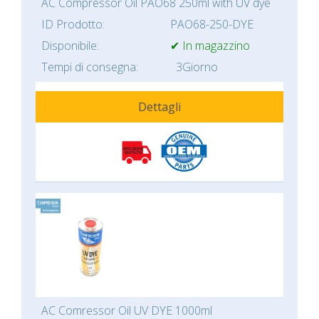
AC Compressor Oil PAO68 250ml with UV dye
ID Prodotto:
PAO68-250-DYE
Disponibile:
✔ In magazzino
Tempi di consegna:
3Giorno
Dettagli
AC Comressor Oil UV DYE 1000ml