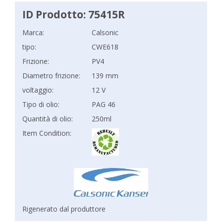
ID Prodotto: 75415R
Marca:
Calsonic
tipo:
CWE618
Frizione:
PV4
Diametro frizione:
139 mm
voltaggio:
12 V
Tipo di olio:
PAG 46
Quantità di olio:
250ml
Item Condition:
Rigenerato dal produttore