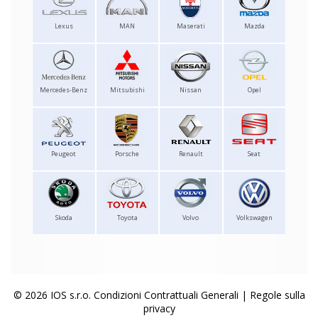
Lexus
MAN
Maserati
Mazda
Mercedes-Benz
Mitsubishi
Nissan
Opel
Peugeot
Porsche
Renault
Seat
Skoda
Toyota
Volvo
Volkswagen
© 2026 IOS s.r.o.
Condizioni Contrattuali Generali
|
Regole sulla
privacy