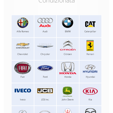
Condizionata
Alfa Romeo
Audi
BMW
Caterpillar
Chevrolet
Chrysler
Citroen
Ferrari
Fiat
Ford
Honda
Hyundai
Iveco
JCB Inc.
John Deere
Kia