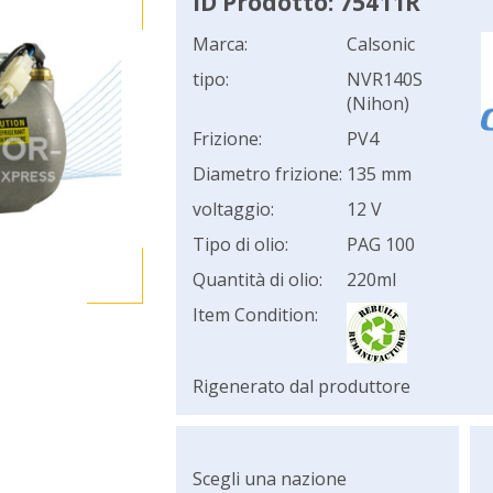
ID Prodotto: 75411R
Marca:
Calsonic
tipo:
NVR140S
(Nihon)
Frizione:
PV4
Diametro frizione:
135 mm
voltaggio:
12 V
Tipo di olio:
PAG 100
Quantità di olio:
220ml
Item Condition:
Rigenerato dal produttore
Scegli una nazione