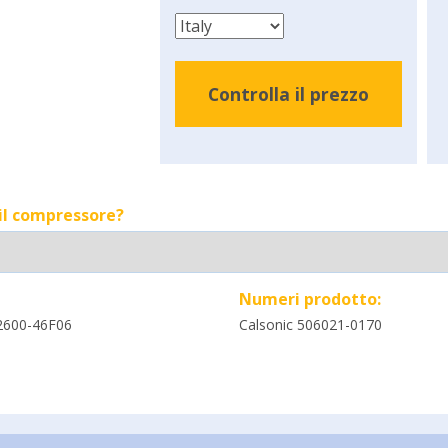
Controlla il prezzo
 il compressore?
Numeri prodotto:
2600-46F06
Calsonic 506021-0170