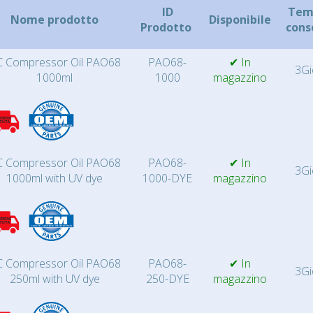
ID
Temp
Nome prodotto
Disponibile
Prodotto
cons
 Compressor Oil PAO68
PAO68-
✔ In
3Gi
1000ml
1000
magazzino
 Compressor Oil PAO68
PAO68-
✔ In
3Gi
1000ml with UV dye
1000-DYE
magazzino
 Compressor Oil PAO68
PAO68-
✔ In
3Gi
250ml with UV dye
250-DYE
magazzino