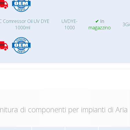
C Comressor Oil UV DYE
UVDYE-
✔ In
3Gi
1000ml
1000
magazzino
nitura di componenti per impianti di Aria