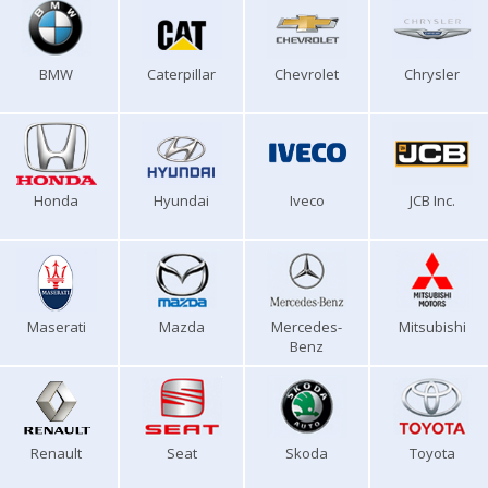
BMW
Caterpillar
Chevrolet
Chrysler
Honda
Hyundai
Iveco
JCB Inc.
Maserati
Mazda
Mercedes-
Mitsubishi
Benz
Renault
Seat
Skoda
Toyota