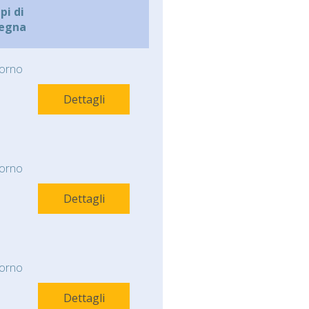
i di
egna
orno
Dettagli
orno
Dettagli
orno
Dettagli