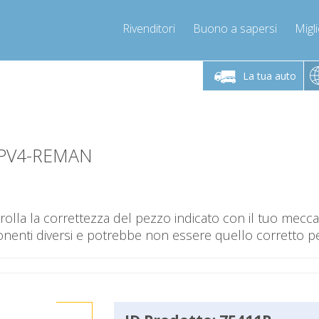
Rivenditori
Buono a sapersi
Migli
erdì 9-12 / 14-17
Chiamaci!
Lunedì-Vene
+393278892946
La tua auto
+393278892946
mpressor-express.it
info@com
-PV4-REMAN
olla la correttezza del pezzo indicato con il tuo mec
nti diversi e potrebbe non essere quello corretto per