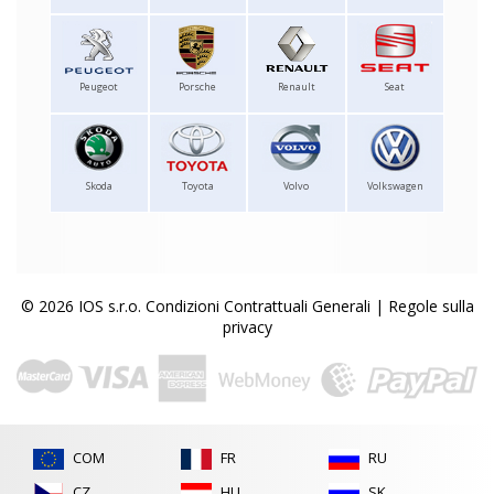
Peugeot
Porsche
Renault
Seat
Skoda
Toyota
Volvo
Volkswagen
© 2026 IOS s.r.o.
Condizioni Contrattuali Generali
|
Regole sulla
privacy
COM
FR
RU
CZ
HU
SK