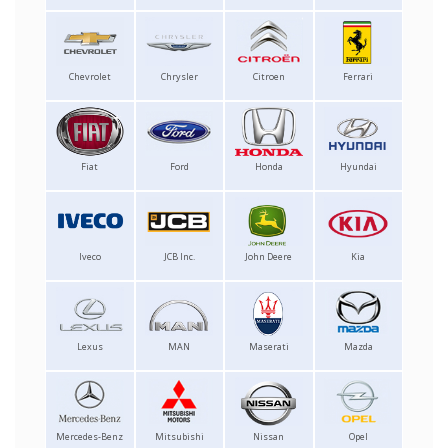
Chevrolet
Chrysler
Citroen
Ferrari
Fiat
Ford
Honda
Hyundai
Iveco
JCB Inc.
John Deere
Kia
Lexus
MAN
Maserati
Mazda
Mercedes-Benz
Mitsubishi
Nissan
Opel