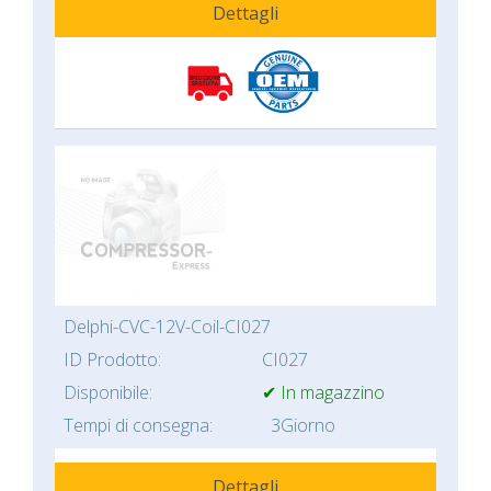
Dettagli
Delphi-CVC-12V-Coil-CI027
ID Prodotto:
CI027
Disponibile:
✔ In magazzino
Tempi di consegna:
3Giorno
Dettagli