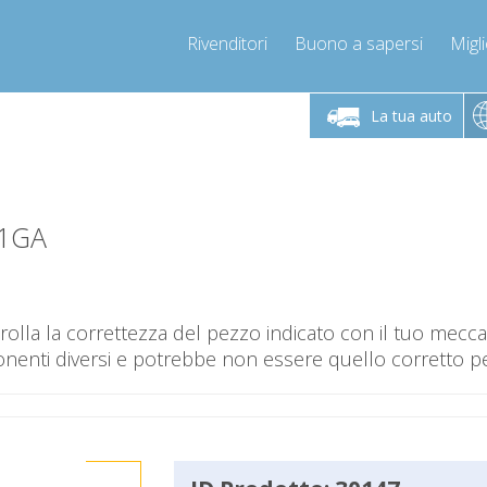
Rivenditori
Buono a sapersi
Migli
erdì 9-12 / 14-17
Chiamaci!
Lunedì-Vene
+393278892946
La tua auto
+393278892946
mpressor-express.it
info@com
-1GA
olla la correttezza del pezzo indicato con il tuo mec
nti diversi e potrebbe non essere quello corretto per