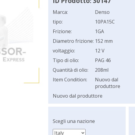
ID Prodotto: 30147
Marca:
Denso
tipo:
10PA15C
Frizione:
1GA
Diametro frizione:
152 mm
voltaggio:
12 V
Tipo di olio:
PAG 46
Quantità di olio:
208ml
Item Condition:
Nuovo dal
produttore
Nuovo dal produttore
Scegli una nazione