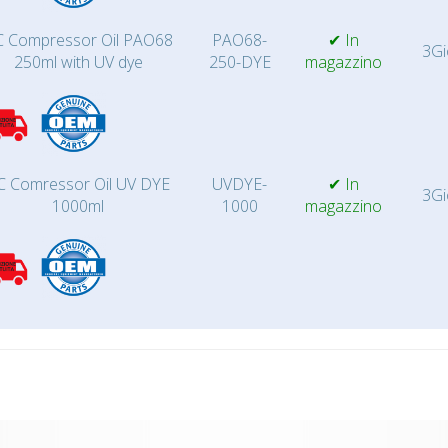
 Compressor Oil PAO68
PAO68-
✔ In
3Gi
250ml with UV dye
250-DYE
magazzino
C Comressor Oil UV DYE
UVDYE-
✔ In
3Gi
1000ml
1000
magazzino