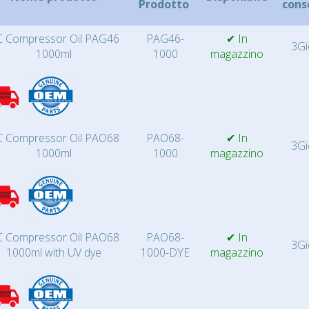
Prodotto
cons
 Compressor Oil PAG46
PAG46-
✔ In
3Gi
1000ml
1000
magazzino
 Compressor Oil PAO68
PAO68-
✔ In
3Gi
1000ml
1000
magazzino
 Compressor Oil PAO68
PAO68-
✔ In
3Gi
1000ml with UV dye
1000-DYE
magazzino