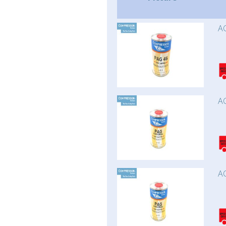
AC
AC
AC