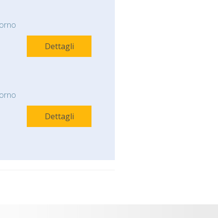
orno
Dettagli
orno
Dettagli