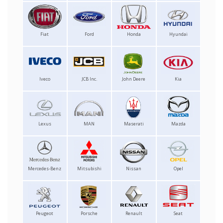
Fiat
Ford
Honda
Hyundai
Iveco
JCB Inc.
John Deere
Kia
Lexus
MAN
Maserati
Mazda
Mercedes-Benz
Mitsubishi
Nissan
Opel
Peugeot
Porsche
Renault
Seat