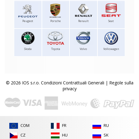
Peugeot
Porsche
Renault
Seat
Skoda
Toyota
Volvo
Volkswagen
© 2026 IOS s.r.o.
Condizioni Contrattuali Generali
|
Regole sulla
privacy
COM
FR
RU
CZ
HU
SK