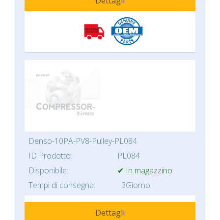
Dettagli
Denso-10PA-PV8-Pulley-PL084
ID Prodotto:
PL084
Disponibile:
✔ In magazzino
Tempi di consegna:
3Giorno
Dettagli