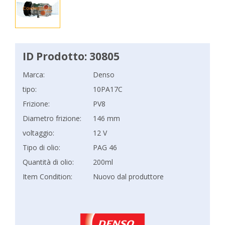
ID Prodotto: 30805
Marca:
Denso
tipo:
10PA17C
Frizione:
PV8
Diametro frizione:
146 mm
voltaggio:
12 V
Tipo di olio:
PAG 46
Quantità di olio:
200ml
Item Condition:
Nuovo dal produttore