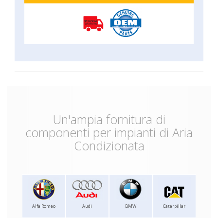
Un'ampia fornitura di
componenti per impianti di Aria
Condizionata
Alfa Romeo
Audi
BMW
Caterpillar