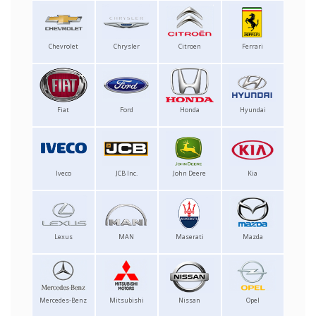
Chevrolet
Chrysler
Citroen
Ferrari
Fiat
Ford
Honda
Hyundai
Iveco
JCB Inc.
John Deere
Kia
Lexus
MAN
Maserati
Mazda
Mercedes-Benz
Mitsubishi
Nissan
Opel