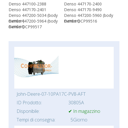
Denso 447100-2388
Denso 447170-2400
Denso 447170-2401
Denso 447170-9490
Denso 447200-5034 (body
Denso 447200-5960 (body
number)
number)
Denso 447200-5964 (body
Denso DCP99516
number)
Denso DCP99517
John-Deere-07-10PA17C-PV8-AFT
ID Prodotto:
30805A
Disponibile:
✔ In magazzino
Tempi di consegna:
5Giorno