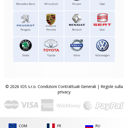
Mercedes-Benz
Mitsubishi
Nissan
Opel
Peugeot
Porsche
Renault
Seat
Skoda
Toyota
Volvo
Volkswagen
© 2026 IOS s.r.o.
Condizioni Contrattuali Generali
|
Regole sulla
privacy
COM
FR
RU