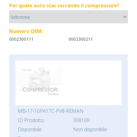
Per quale auto stai cercando il compressore?
Numero OEM:
0002300111
0002300211
MB-17-10PA17C-PV8-REMAN
ID Prodotto:
30810R
Disponibile:
Non disponibile