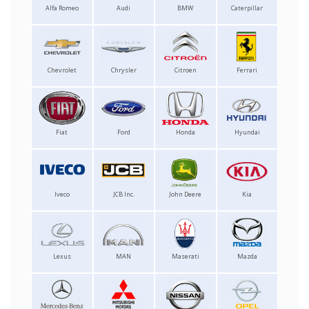
Alfa Romeo
Audi
BMW
Caterpillar
Chevrolet
Chrysler
Citroen
Ferrari
Fiat
Ford
Honda
Hyundai
Iveco
JCB Inc.
John Deere
Kia
Lexus
MAN
Maserati
Mazda