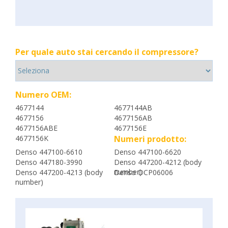
Per quale auto stai cercando il compressore?
Numero OEM:
4677144
4677144AB
4677156
4677156AB
4677156ABE
4677156E
4677156K
Numeri prodotto:
Denso 447100-6610
Denso 447100-6620
Denso 447180-3990
Denso 447200-4212 (body
number)
Denso 447200-4213 (body
Denso DCP06006
number)