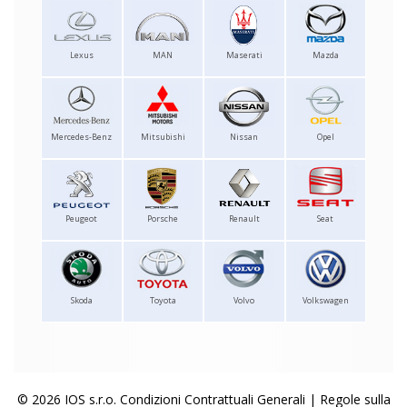
Lexus
MAN
Maserati
Mazda
Mercedes-Benz
Mitsubishi
Nissan
Opel
Peugeot
Porsche
Renault
Seat
Skoda
Toyota
Volvo
Volkswagen
© 2026 IOS s.r.o.
Condizioni Contrattuali Generali
|
Regole sulla