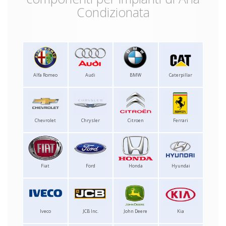
Condizionata
Alfa Romeo
Audi
BMW
Caterpillar
Chevrolet
Chrysler
Citroen
Ferrari
Fiat
Ford
Honda
Hyundai
Iveco
JCB Inc.
John Deere
Kia