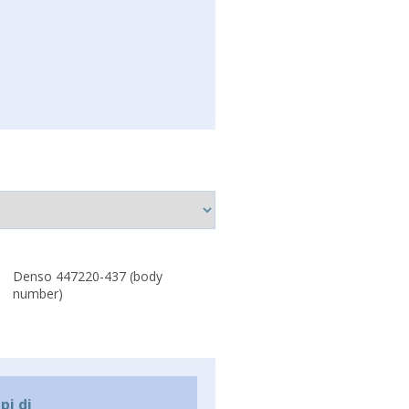
Denso 447220-437 (body
number)
i di