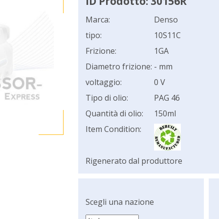
ID Prodotto: 30156R
Marca:
Denso
tipo:
10S11C
Frizione:
1GA
Diametro frizione:
- mm
voltaggio:
0 V
Tipo di olio:
PAG 46
Quantità di olio:
150ml
Item Condition:
Rigenerato dal produttore
Scegli una nazione