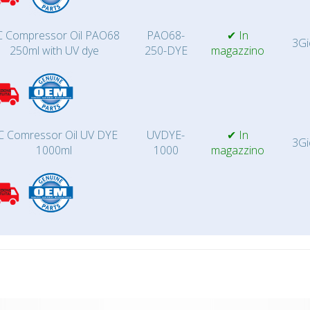
 Compressor Oil PAO68
PAO68-
✔ In
3Gi
250ml with UV dye
250-DYE
magazzino
C Comressor Oil UV DYE
UVDYE-
✔ In
3Gi
1000ml
1000
magazzino