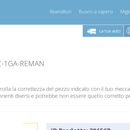
Rivenditori
Buono a sapersi
Migli
erdì 9-12 / 14-17
Chiamaci!
Lunedì-Vene
+393278892946
La tua auto
+393278892946
mpressor-express.it
info@com
1C-1GA-REMAN
olla la correttezza del pezzo indicato con il tuo mec
nti diversi e potrebbe non essere quello corretto per