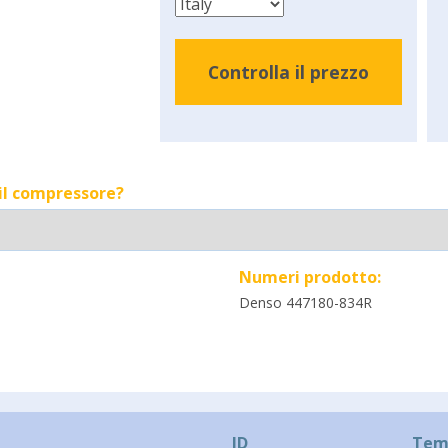
Controlla il prezzo
 il compressore?
Numeri prodotto:
Denso 447180-834R
ID
Temp