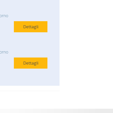
orno
Dettagli
orno
Dettagli