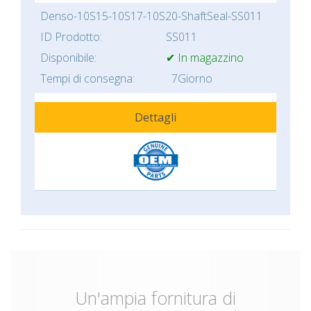
Denso-10S15-10S17-10S20-ShaftSeal-SS011
ID Prodotto:
SS011
Disponibile:
✔ In magazzino
Tempi di consegna:
7Giorno
Dettagli
Un'ampia fornitura di