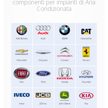
componenti per impianti di Aria
Condizionata
Alfa Romeo
Audi
BMW
Caterpillar
Chevrolet
Chrysler
Citroen
Ferrari
Fiat
Ford
Honda
Hyundai
Iveco
JCB Inc.
John Deere
Kia