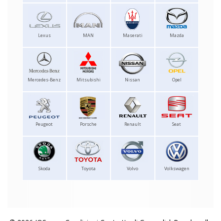
Lexus
MAN
Maserati
Mazda
Mercedes-Benz
Mitsubishi
Nissan
Opel
Peugeot
Porsche
Renault
Seat
Skoda
Toyota
Volvo
Volkswagen