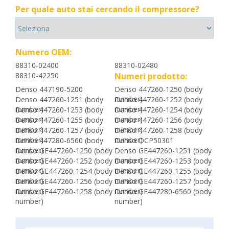
Per quale auto stai cercando il compressore?
Numero OEM:
88310-02400
88310-02480
88310-42250
Numeri prodotto:
Denso 447190-5200
Denso 447260-1250 (body
number)
Denso 447260-1251 (body
Denso 447260-1252 (body
number)
number)
Denso 447260-1253 (body
Denso 447260-1254 (body
number)
number)
Denso 447260-1255 (body
Denso 447260-1256 (body
number)
number)
Denso 447260-1257 (body
Denso 447260-1258 (body
number)
number)
Denso 447280-6560 (body
Denso DCP50301
number)
Denso GE447260-1250 (body
Denso GE447260-1251 (body
number)
number)
Denso GE447260-1252 (body
Denso GE447260-1253 (body
number)
number)
Denso GE447260-1254 (body
Denso GE447260-1255 (body
number)
number)
Denso GE447260-1256 (body
Denso GE447260-1257 (body
number)
number)
Denso GE447260-1258 (body
Denso GE447280-6560 (body
number)
number)