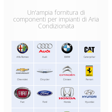
Un'ampia fornitura di
componenti per impianti di Aria
Condizionata
Alfa Romeo
Audi
BMW
Caterpillar
Chevrolet
Chrysler
Citroen
Ferrari
Fiat
Ford
Honda
Hyundai