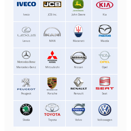
Iveco
JCB Inc.
John Deere
Kia
Lexus
MAN
Maserati
Mazda
Mercedes-Benz
Mitsubishi
Nissan
Opel
Peugeot
Porsche
Renault
Seat
Skoda
Toyota
Volvo
Volkswagen