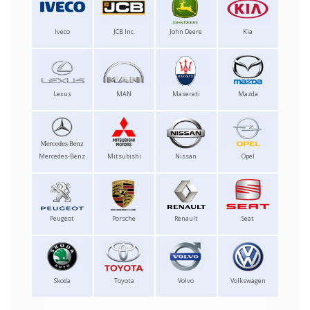
Iveco
JCB Inc.
John Deere
Kia
Lexus
MAN
Maserati
Mazda
Mercedes-Benz
Mitsubishi
Nissan
Opel
Peugeot
Porsche
Renault
Seat
Skoda
Toyota
Volvo
Volkswagen