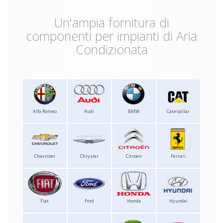
Un'ampia fornitura di
componenti per impianti di Aria
Condizionata
Alfa Romeo
Audi
BMW
Caterpillar
Chevrolet
Chrysler
Citroen
Ferrari
Fiat
Ford
Honda
Hyundai