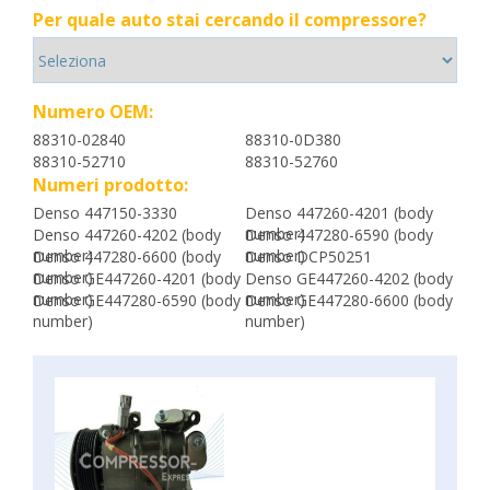
Per quale auto stai cercando il compressore?
Numero OEM:
88310-02840
88310-0D380
88310-52710
88310-52760
Numeri prodotto:
Denso 447150-3330
Denso 447260-4201 (body
number)
Denso 447260-4202 (body
Denso 447280-6590 (body
number)
number)
Denso 447280-6600 (body
Denso DCP50251
number)
Denso GE447260-4201 (body
Denso GE447260-4202 (body
number)
number)
Denso GE447280-6590 (body
Denso GE447280-6600 (body
number)
number)