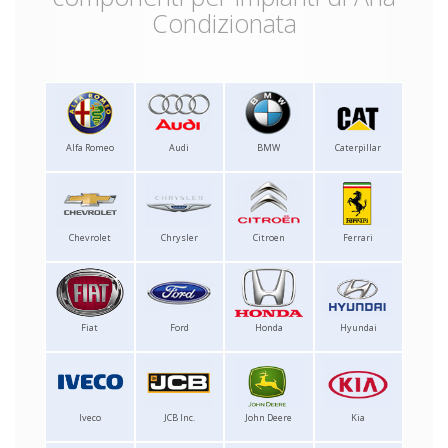
Condizionata
Alfa Romeo
Audi
BMW
Caterpillar
Chevrolet
Chrysler
Citroen
Ferrari
Fiat
Ford
Honda
Hyundai
Iveco
JCB Inc.
John Deere
Kia