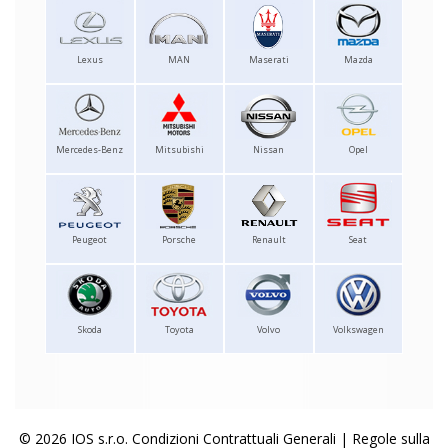
Lexus
MAN
Maserati
Mazda
Mercedes-Benz
Mitsubishi
Nissan
Opel
Peugeot
Porsche
Renault
Seat
Skoda
Toyota
Volvo
Volkswagen
© 2026 IOS s.r.o.
Condizioni Contrattuali Generali
|
Regole sulla