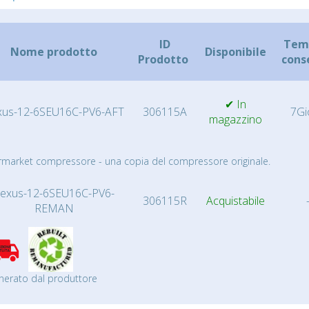
ID
Temp
Nome prodotto
Disponibile
Prodotto
cons
✔ In
xus-12-6SEU16C-PV6-AFT
306115A
7Gi
magazzino
rmarket compressore - una copia del compressore originale.
exus-12-6SEU16C-PV6-
306115R
Acquistabile
REMAN
nerato dal produttore