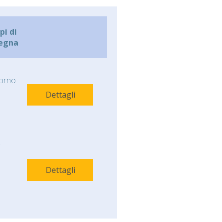
i di
egna
orno
Dettagli
-
Dettagli