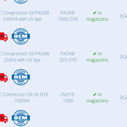
 Compressor Oil PAO68
PAO68-
✔ In
3Gi
1000ml with UV dye
1000-DYE
magazzino
 Compressor Oil PAO68
PAO68-
✔ In
3Gi
250ml with UV dye
250-DYE
magazzino
C Comressor Oil UV DYE
UVDYE-
✔ In
3Gi
1000ml
1000
magazzino