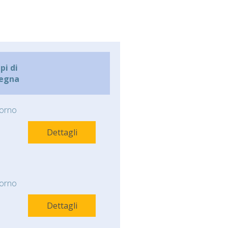
i di
egna
orno
Dettagli
orno
Dettagli