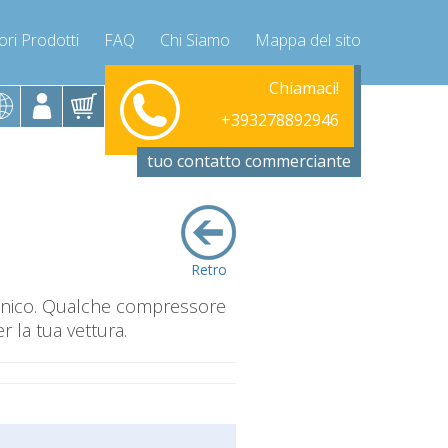
ori Prodotti
FAQ
Chi Siamo
Mappa del sito
Lunedì-Venerdì 9-12 / 14-17
Chiamaci!
+393278892946
+393278892946
info@compressor-express.it
tuo contatto commerciante
Retro
canico. Qualche compressore
 la tua vettura.