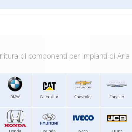
nitura di componenti per impianti di Aria
BMW
Caterpillar
Chevrolet
Chrysler
Honda
Hyundai
Iveco
JCB Inc.