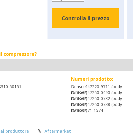
Controlla il prezzo
 il compressore?
Numeri prodotto:
8310-50151
Denso 447220-9711 (body
number)
Denso 447260-0490 (body
number)
Denso 447260-0732 (body
number)
Denso 447260-0738 (body
number)
Denso 471-1574
al produttore
Aftermarket