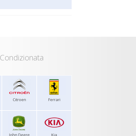
 Condizionata
Citroen
Ferrari
John Deere
Kia