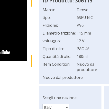
ID Prodotto: 306115
Marca:
Denso
tipo:
6SEU16C
Frizione:
PV6
Diametro frizione:
115 mm
voltaggio:
12 V
Tipo di olio:
PAG 46
Quantità di olio:
180ml
Item Condition:
Nuovo dal
produttore
Nuovo dal produttore
Scegli una nazione