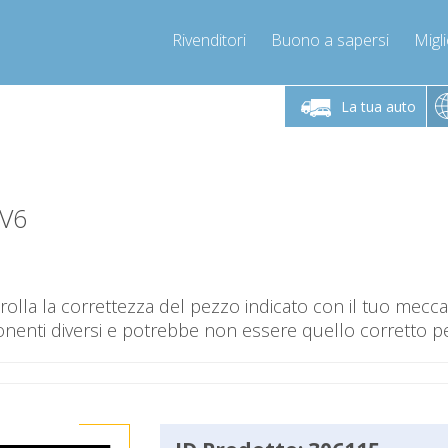
Rivenditori
Buono a sapersi
Migli
Chiamaci!
Lunedì-Venerdì 9-12 / 14-17
+393278892946
La tua auto
+393278892946
info@compressor-express.it
PV6
olla la correttezza del pezzo indicato con il tuo mec
nti diversi e potrebbe non essere quello corretto per