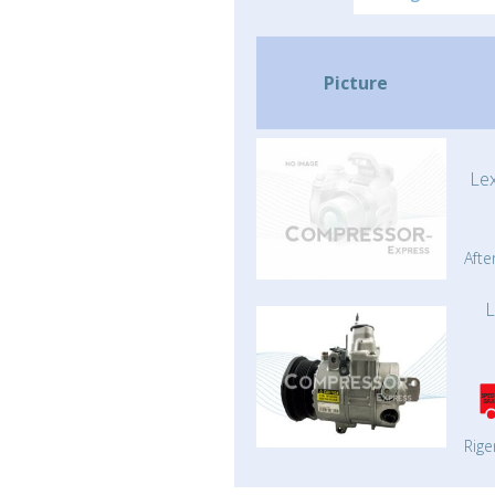
Picture
Le
Afte
L
Rige