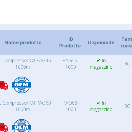
ID
Temp
Nome prodotto
Disponibile
Prodotto
cons
 Compressor Oil PAG46
PAG46-
✔ In
3Gi
1000ml
1000
magazzino
 Compressor Oil PAO68
PAO68-
✔ In
3Gi
1000ml
1000
magazzino