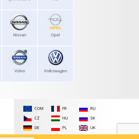
Nissan
Opel
Volvo
Volkswagen
COM
FR
RU
CZ
HU
SK
DE
PL
UK
ES
RO