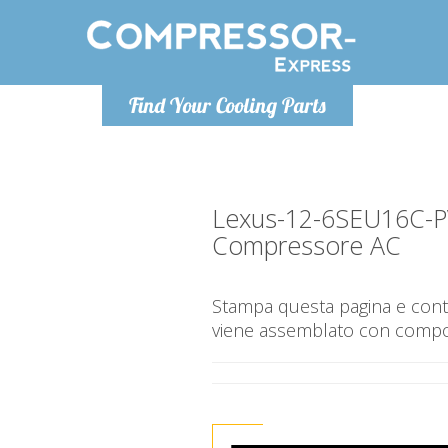
Lunedì-Venerdì 9-12 / 14-17
Find Your Cooling Parts
+393278892946
info@compressor-express.it
Lexus-12-6SEU16C-
Compressore AC
Stampa questa pagina e contr
viene assemblato con compone