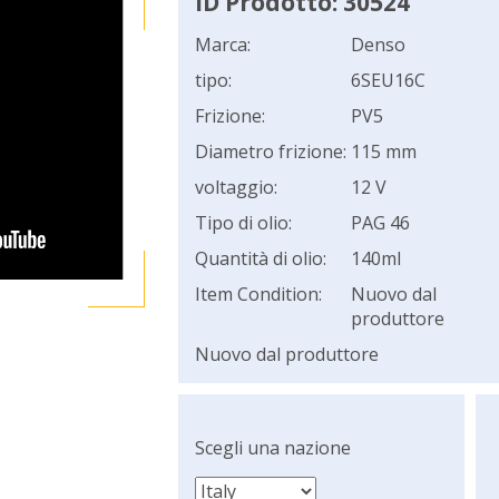
ID Prodotto: 30524
Marca:
Denso
tipo:
6SEU16C
Frizione:
PV5
Diametro frizione:
115 mm
voltaggio:
12 V
Tipo di olio:
PAG 46
Quantità di olio:
140ml
Item Condition:
Nuovo dal
produttore
Nuovo dal produttore
Scegli una nazione