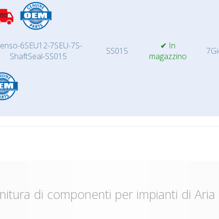
enso-6SEU12-7SEU-7S-
✔ In
SS015
7Gi
ShaftSeal-SS015
magazzino
nitura di componenti per impianti di Aria