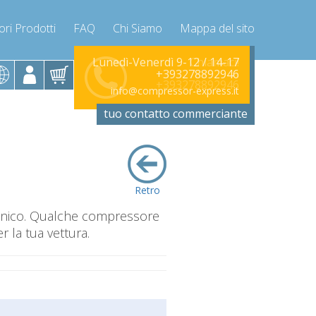
ori Prodotti
FAQ
Chi Siamo
Mappa del sito
Chiamaci!
Lunedì-Venerdì 9-12 / 14-17
+393278892946
+393278892946
info@compressor-express.it
tuo contatto commerciante
Retro
canico. Qualche compressore
 la tua vettura.