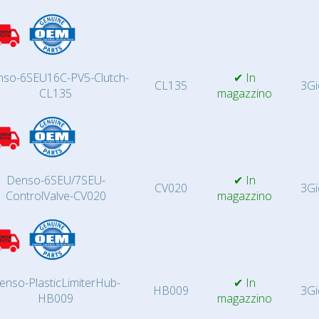
so-6SEU16C-PV5-Clutch-
✔ In
CL135
3Gi
CL135
magazzino
Denso-6SEU/7SEU-
✔ In
CV020
3Gi
ControlValve-CV020
magazzino
enso-PlasticLimiterHub-
✔ In
HB009
3Gi
HB009
magazzino