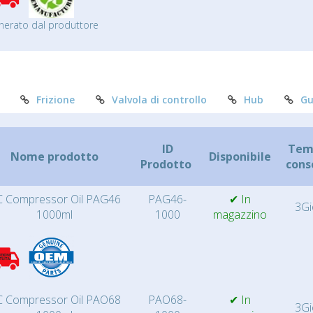
nerato dal produttore
Frizione
Valvola di controllo
Hub
Gu
ID
Temp
Nome prodotto
Disponibile
Prodotto
cons
 Compressor Oil PAG46
PAG46-
✔ In
3Gi
1000ml
1000
magazzino
 Compressor Oil PAO68
PAO68-
✔ In
3Gi