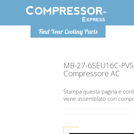
Lunedì-Venerdì 9-12 / 14-17
Find Your Cooling Parts
+393278892946
info@compressor-express.it
MB-27-6SEU16C-PV5
Compressore AC
Stampa questa pagina e contr
viene assemblato con compone