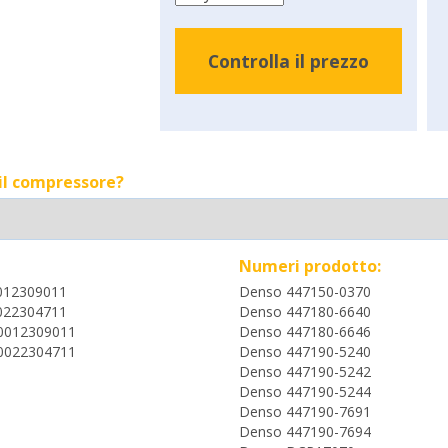
Controlla il prezzo
 il compressore?
Numeri prodotto:
012309011
Denso 447150-0370
022304711
Denso 447180-6640
0012309011
Denso 447180-6646
0022304711
Denso 447190-5240
Denso 447190-5242
Denso 447190-5244
Denso 447190-7691
Denso 447190-7694