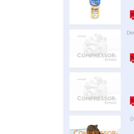
Den
D