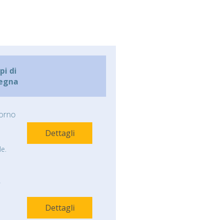
i di
egna
orno
Dettagli
e.
-
Dettagli