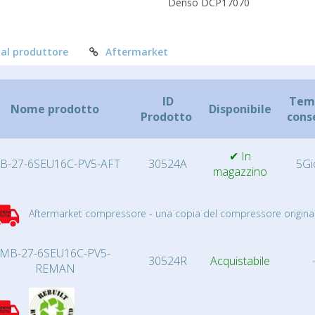
Denso DCP17070
al produttore
Aftermarket
ID
Temp
Nome prodotto
Disponibile
Prodotto
cons
✔ In
B-27-6SEU16C-PV5-AFT
30524A
5Gi
magazzino
Aftermarket compressore - una copia del compressore original
MB-27-6SEU16C-PV5-
30524R
Acquistabile
REMAN