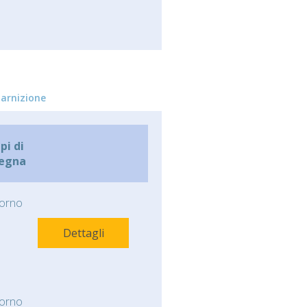
arnizione
i di
egna
orno
Dettagli
orno