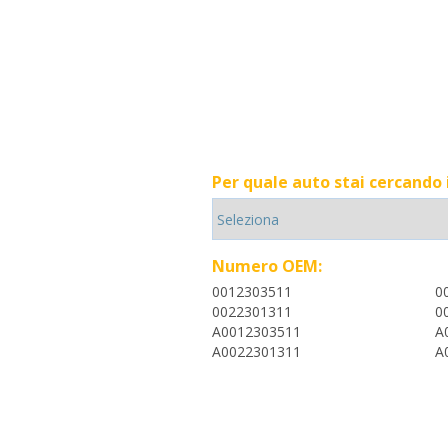
Per quale auto stai cercando
Numero OEM:
0012303511
0
0022301311
0
A0012303511
A
A0022301311
A