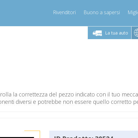
Rivenditori
Buono a sapersi
Migli
Chiamaci!
Lunedì-Venerdì 9-12 / 14-17
+393278892946
La tua auto
+393278892946
info@compressor-express.it
olla la correttezza del pezzo indicato con il tuo mec
nti diversi e potrebbe non essere quello corretto per