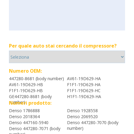
Per quale auto stai cercando il compressore?
Numero OEM:
447280-8681 (body number)
AV61-19D629-HA
AV61-19D629-HB
F1F1-19D629-HA
F1F1-19D629-HB
F1F1-19D629-HC
GE447280-8681 (body
H1F1-19D629-HA
number)
Numeri prodotto:
Denso 1786888
Denso 1928558
Denso 2018364
Denso 2069520
Denso 447160-5940
Denso 447280-7070 (body
number)
Denso 447280-7071 (body