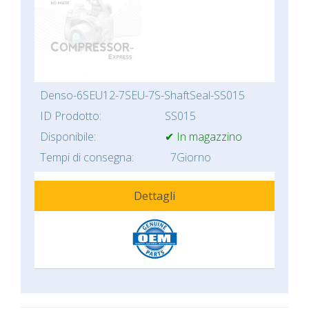
Denso-6SEU12-7SEU-7S-ShaftSeal-SS015
ID Prodotto:
SS015
Disponibile:
✔ In magazzino
Tempi di consegna:
7Giorno
Dettagli