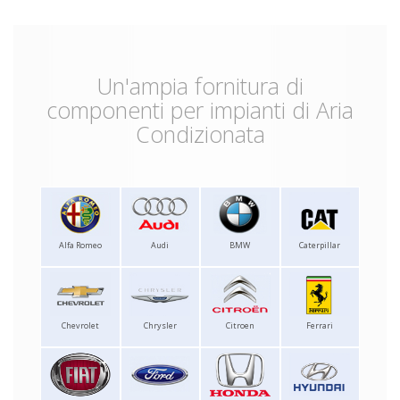
Un'ampia fornitura di
componenti per impianti di Aria
Condizionata
Alfa Romeo
Audi
BMW
Caterpillar
Chevrolet
Chrysler
Citroen
Ferrari