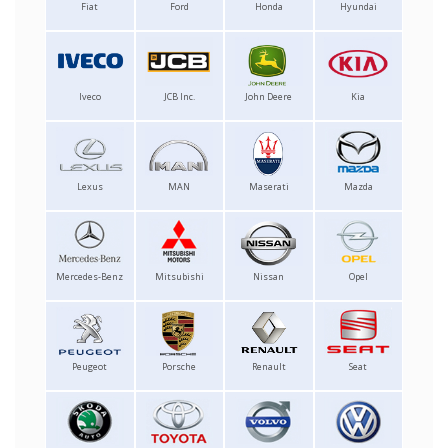
Fiat
Ford
Honda
Hyundai
Iveco
JCB Inc.
John Deere
Kia
Lexus
MAN
Maserati
Mazda
Mercedes-Benz
Mitsubishi
Nissan
Opel
Peugeot
Porsche
Renault
Seat