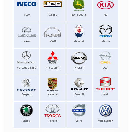
Iveco
JCB Inc.
John Deere
Kia
Lexus
MAN
Maserati
Mazda
Mercedes-Benz
Mitsubishi
Nissan
Opel
Peugeot
Porsche
Renault
Seat
Skoda
Toyota
Volvo
Volkswagen