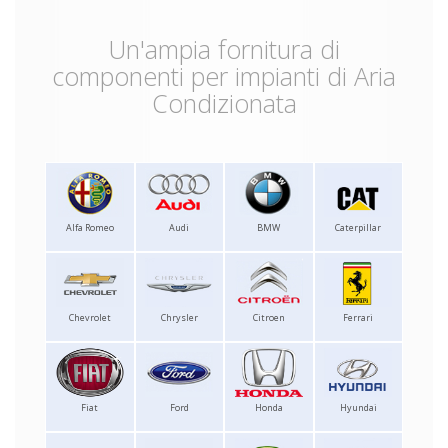
Un'ampia fornitura di
componenti per impianti di Aria
Condizionata
Alfa Romeo
Audi
BMW
Caterpillar
Chevrolet
Chrysler
Citroen
Ferrari
Fiat
Ford
Honda
Hyundai