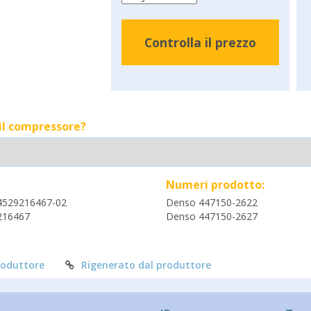
Controlla il prezzo
 il compressore?
Numeri prodotto:
4529216467-02
Denso 447150-2622
216467
Denso 447150-2627
roduttore
Rigenerato dal produttore