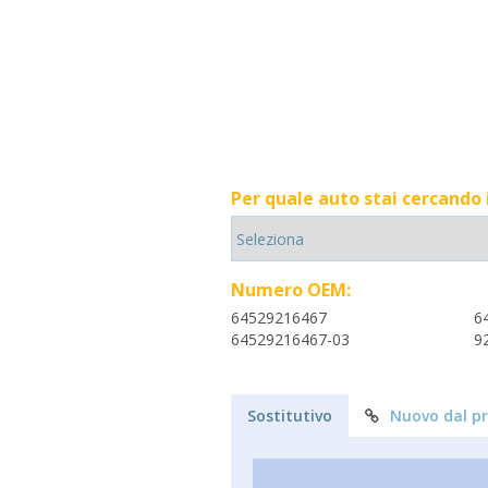
Per quale auto stai cercando
Numero OEM:
64529216467
6
64529216467-03
9
Sostitutivo
Nuovo dal p