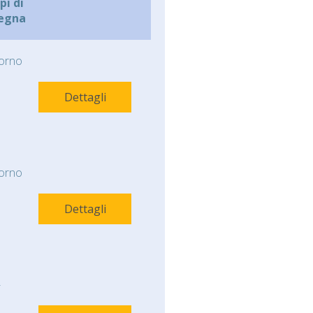
i di
egna
orno
Dettagli
orno
Dettagli
-