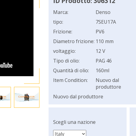
ID Prodotto: 306312
Marca:
Denso
tipo:
7SEU17A
Frizione:
PV6
Diametro frizione:
110 mm
voltaggio:
12 V
Tipo di olio:
PAG 46
Quantità di olio:
160ml
Item Condition:
Nuovo dal
produttore
Nuovo dal produttore
Scegli una nazione