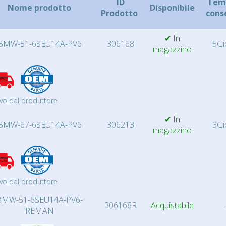
ID
Temp
Nome prodotto
Disponibile
Prodotto
cons
✔ In
BMW-51-6SEU14A-PV6
306168
5Gi
magazzino
vo dal produttore
✔ In
BMW-67-6SEU14A-PV6
306213
3Gi
magazzino
vo dal produttore
BMW-51-6SEU14A-PV6-
306168R
Acquistabile
REMAN