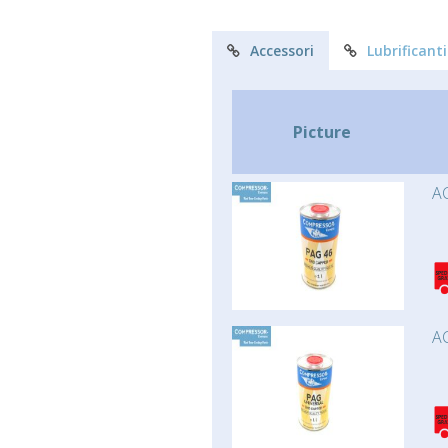
Accessori
Lubrificanti
Picture
AC
AC