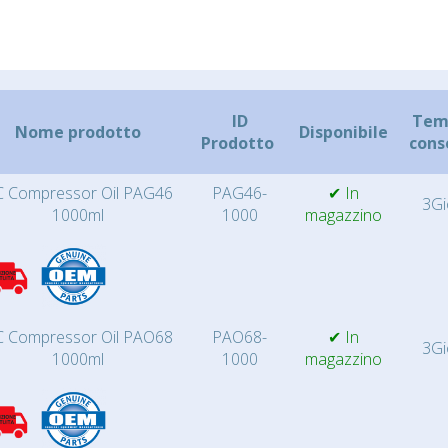
ID
Temp
Nome prodotto
Disponibile
Prodotto
cons
 Compressor Oil PAG46
PAG46-
✔ In
3Gi
1000ml
1000
magazzino
 Compressor Oil PAO68
PAO68-
✔ In
3Gi
1000ml
1000
magazzino