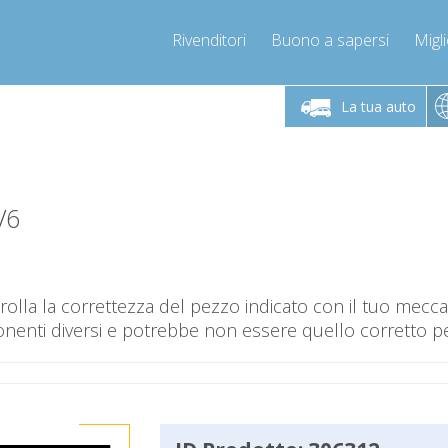
Rivenditori
Buono a sapersi
Migli
erdì 9-12 / 14-17
Chiamaci!
Lunedì-Vene
+393278892946
La tua auto
+393278892946
mpressor-express.it
info@com
V6
olla la correttezza del pezzo indicato con il tuo mec
nti diversi e potrebbe non essere quello corretto per