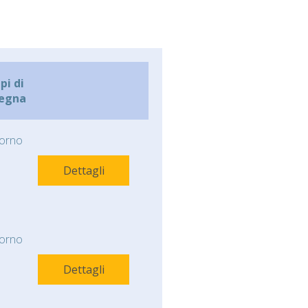
i di
egna
orno
Dettagli
orno
Dettagli