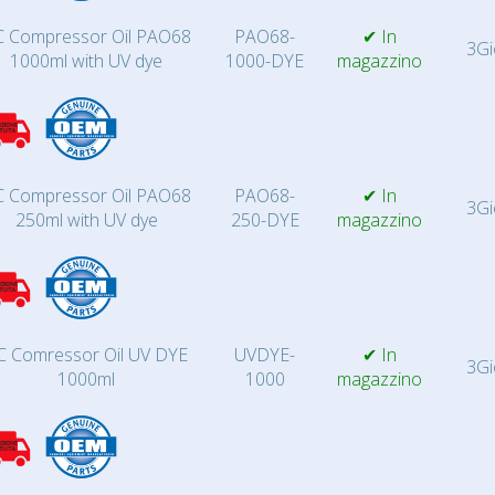
 Compressor Oil PAO68
PAO68-
✔ In
3Gi
1000ml with UV dye
1000-DYE
magazzino
 Compressor Oil PAO68
PAO68-
✔ In
3Gi
250ml with UV dye
250-DYE
magazzino
C Comressor Oil UV DYE
UVDYE-
✔ In
3Gi
1000ml
1000
magazzino