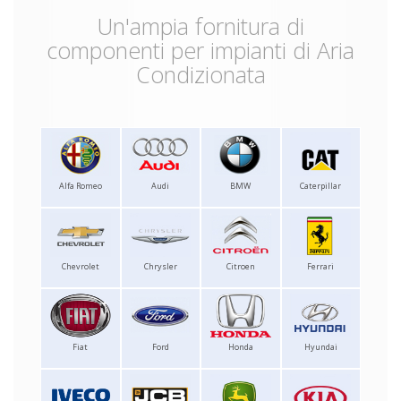
Un'ampia fornitura di
componenti per impianti di Aria
Condizionata
Alfa Romeo
Audi
BMW
Caterpillar
Chevrolet
Chrysler
Citroen
Ferrari
Fiat
Ford
Honda
Hyundai