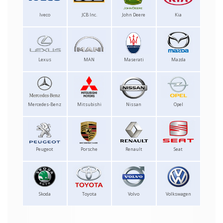
Iveco
JCB Inc.
John Deere
Kia
Lexus
MAN
Maserati
Mazda
Mercedes-Benz
Mitsubishi
Nissan
Opel
Peugeot
Porsche
Renault
Seat
Skoda
Toyota
Volvo
Volkswagen