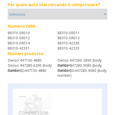
Per quale auto stai cercando il compressore?
Numero OEM:
88310-0R010
88310-0R011
88310-0R012
88310-0R013
88310-0R014
88310-42330
88310-42331
88310-42333
Numeri prodotto:
Denso 447150-4880
Denso 447260-2890 (body
number)
Denso 447280-6290 (body
Denso 447280-9080 (body
number)
number)
Denso CG447150-4880
Denso CG447280-9080 (body
number)