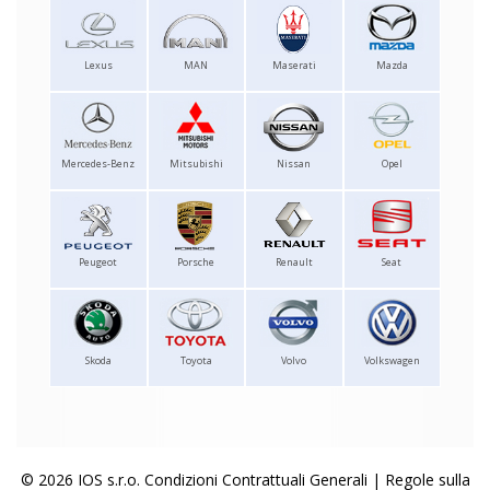
Lexus
MAN
Maserati
Mazda
Mercedes-Benz
Mitsubishi
Nissan
Opel
Peugeot
Porsche
Renault
Seat
Skoda
Toyota
Volvo
Volkswagen
© 2026 IOS s.r.o.
Condizioni Contrattuali Generali
|
Regole sulla