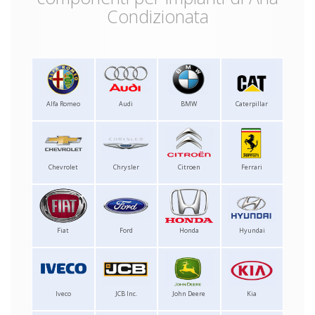
Condizionata
Alfa Romeo
Audi
BMW
Caterpillar
Chevrolet
Chrysler
Citroen
Ferrari
Fiat
Ford
Honda
Hyundai
Iveco
JCB Inc.
John Deere
Kia