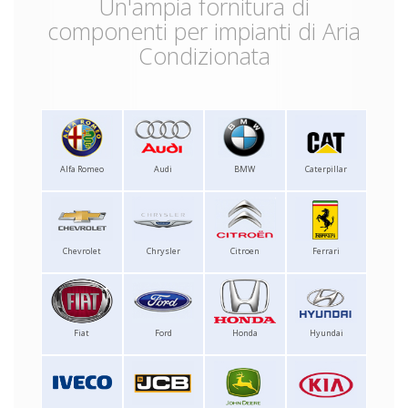
Un'ampia fornitura di
componenti per impianti di Aria
Condizionata
Alfa Romeo
Audi
BMW
Caterpillar
Chevrolet
Chrysler
Citroen
Ferrari
Fiat
Ford
Honda
Hyundai