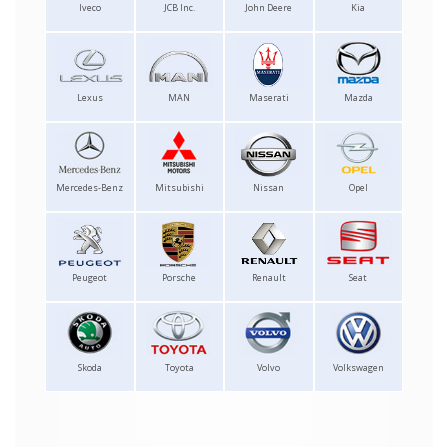
Iveco
JCB Inc.
John Deere
Kia
Lexus
MAN
Maserati
Mazda
Mercedes-Benz
Mitsubishi
Nissan
Opel
Peugeot
Porsche
Renault
Seat
Skoda
Toyota
Volvo
Volkswagen