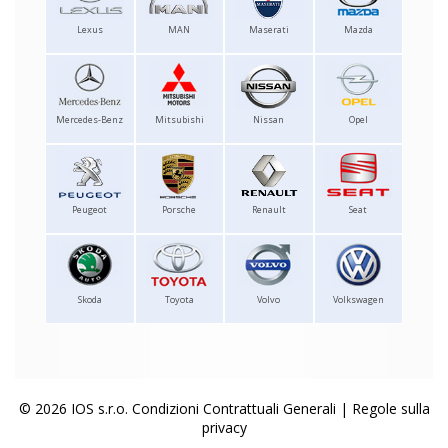
Lexus
MAN
Maserati
Mazda
Mercedes-Benz
Mitsubishi
Nissan
Opel
Peugeot
Porsche
Renault
Seat
Skoda
Toyota
Volvo
Volkswagen
© 2026 IOS s.r.o.
Condizioni Contrattuali Generali
|
Regole sulla
privacy