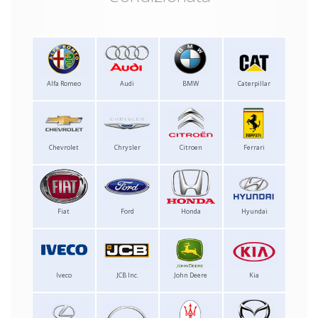
Alfa Romeo
Audi
BMW
Caterpillar
Chevrolet
Chrysler
Citroen
Ferrari
Fiat
Ford
Honda
Hyundai
Iveco
JCB Inc.
John Deere
Kia