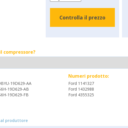
Controlla il prezzo
 il compressore?
Numeri prodotto:
9BYU-19D629-AA
Ford 1141327
S6H-19D629-AB
Ford 1432988
S6H-19D629-FB
Ford 4355325
al produttore