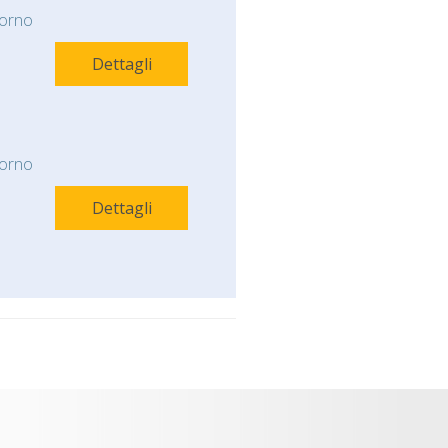
orno
Dettagli
orno
Dettagli