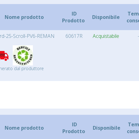
ID
Temp
Nome prodotto
Disponibile
Prodotto
cons
rd-25-Scroll-PV6-REMAN
60617R
Acquistabile
nerato dal produttore
ID
Temp
Nome prodotto
Disponibile
Prodotto
cons