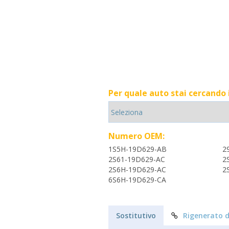
Per quale auto stai cercando
Numero OEM:
1S5H-19D629-AB
2
2S61-19D629-AC
2
2S6H-19D629-AC
2
6S6H-19D629-CA
Sostitutivo
Rigenerato d