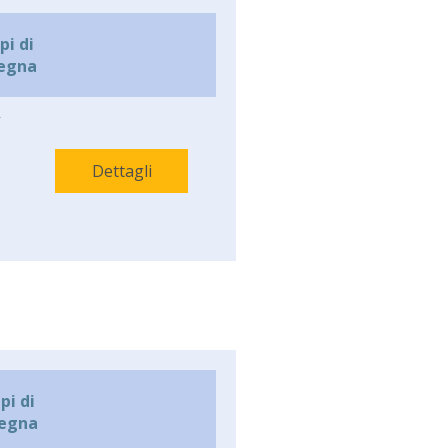
i di
egna
-
Dettagli
i di
egna