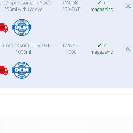
 Compressor Oil PAO68
PAO68-
✔ In
3Gi
250ml with UV dye
250-DYE
magazzino
C Comressor Oil UV DYE
UVDYE-
✔ In
3Gi
1000ml
1000
magazzino