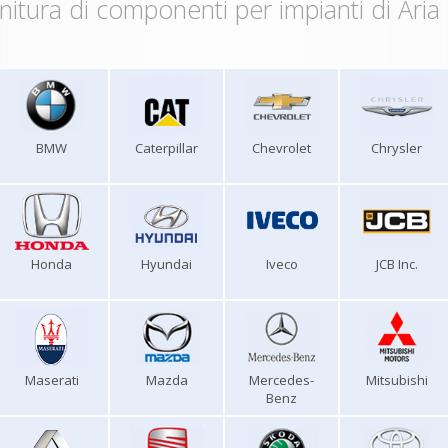
nitura di componenti per impianti di Aria
BMW
Caterpillar
Chevrolet
Chrysler
Honda
Hyundai
Iveco
JCB Inc.
Maserati
Mazda
Mercedes-
Mitsubishi
Benz