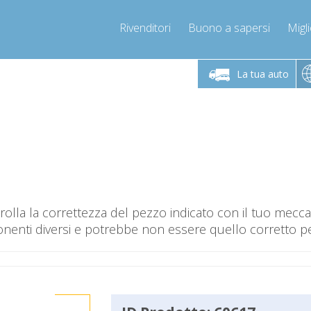
Rivenditori
Buono a sapersi
Migli
erdì 9-12 / 14-17
Chiamaci!
Lunedì-Vene
+393278892946
La tua auto
+393278892946
mpressor-express.it
info@com
olla la correttezza del pezzo indicato con il tuo mec
nti diversi e potrebbe non essere quello corretto per