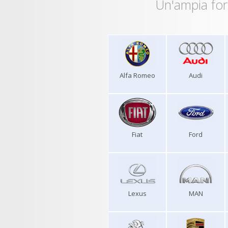
Un'ampia for
Alfa Romeo
Audi
Fiat
Ford
Lexus
MAN