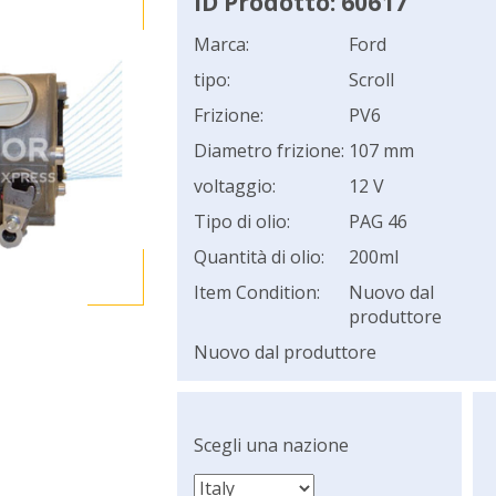
ID Prodotto: 60617
Marca:
Ford
tipo:
Scroll
Frizione:
PV6
Diametro frizione:
107 mm
voltaggio:
12 V
Tipo di olio:
PAG 46
Quantità di olio:
200ml
Item Condition:
Nuovo dal
produttore
Nuovo dal produttore
Scegli una nazione