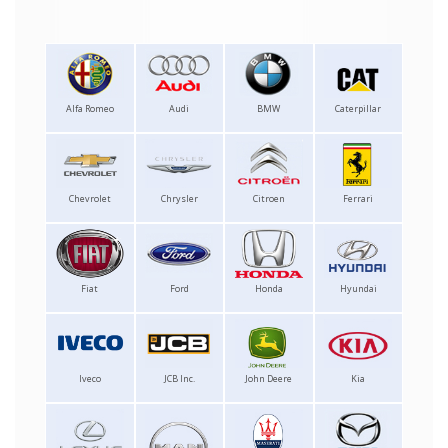
Alfa Romeo
Audi
BMW
Caterpillar
Chevrolet
Chrysler
Citroen
Ferrari
Fiat
Ford
Honda
Hyundai
Iveco
JCB Inc.
John Deere
Kia