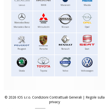
Lexus
MAN
Maserati
Mazda
Mercedes-Benz
Mitsubishi
Nissan
Opel
Peugeot
Porsche
Renault
Seat
Skoda
Toyota
Volvo
Volkswagen
© 2026 IOS s.r.o.
Condizioni Contrattuali Generali
|
Regole sulla
privacy