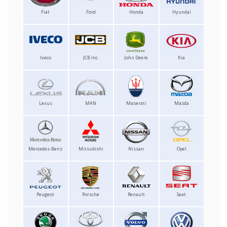
Fiat
Ford
Honda
Hyundai
Iveco
JCB Inc.
John Deere
Kia
Lexus
MAN
Maserati
Mazda
Mercedes-Benz
Mitsubishi
Nissan
Opel
Peugeot
Porsche
Renault
Seat