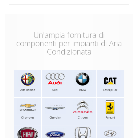
Un'ampia fornitura di
componenti per impianti di Aria
Condizionata
Alfa Romeo
Audi
BMW
Caterpillar
Chevrolet
Chrysler
Citroen
Ferrari