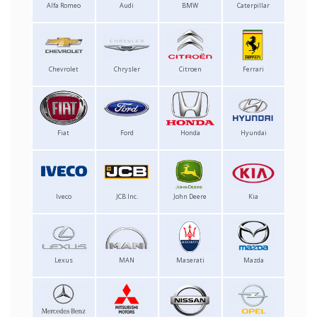
Alfa Romeo
Audi
BMW
Caterpillar
Chevrolet
Chrysler
Citroen
Ferrari
Fiat
Ford
Honda
Hyundai
Iveco
JCB Inc.
John Deere
Kia
Lexus
MAN
Maserati
Mazda