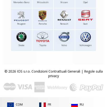
Mercedes-Benz
Mitsubishi
Nissan
Opel
Peugeot
Porsche
Renault
Seat
Skoda
Toyota
Volvo
Volkswagen
© 2026 IOS s.r.o.
Condizioni Contrattuali Generali
|
Regole sulla
privacy
COM
FR
RU