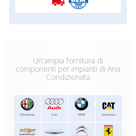
Un'ampia fornitura di
componenti per impianti di Aria
Condizionata
Alfa Romeo
Audi
BMW
Caterpillar