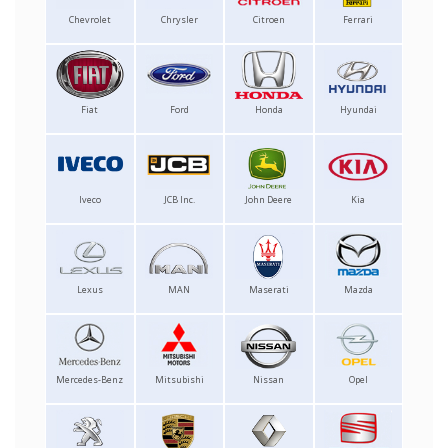
Chevrolet
Chrysler
Citroen
Ferrari
Fiat
Ford
Honda
Hyundai
Iveco
JCB Inc.
John Deere
Kia
Lexus
MAN
Maserati
Mazda
Mercedes-Benz
Mitsubishi
Nissan
Opel