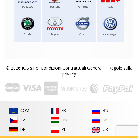
Peugeot
Porsche
Renault
Seat
Skoda
Toyota
Volvo
Volkswagen
© 2026 IOS s.r.o.
Condizioni Contrattuali Generali
|
Regole sulla
privacy
COM
FR
RU
CZ
HU
SK
DE
PL
UK