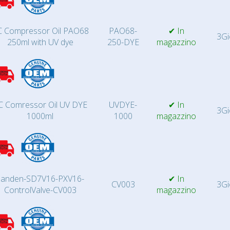
 Compressor Oil PAO68
PAO68-
✔ In
3Gi
250ml with UV dye
250-DYE
magazzino
C Comressor Oil UV DYE
UVDYE-
✔ In
3Gi
1000ml
1000
magazzino
Sanden-SD7V16-PXV16-
✔ In
CV003
3Gi
ControlValve-CV003
magazzino