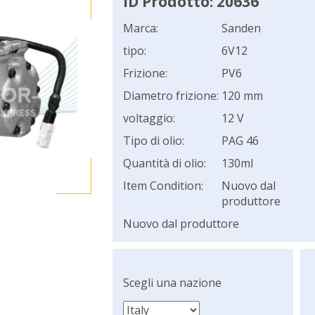
ID Prodotto: 20636
Marca:
Sanden
tipo:
6V12
Frizione:
PV6
Diametro frizione:
120 mm
voltaggio:
12 V
Tipo di olio:
PAG 46
Quantità di olio:
130ml
Item Condition:
Nuovo dal
produttore
Nuovo dal produttore
Scegli una nazione