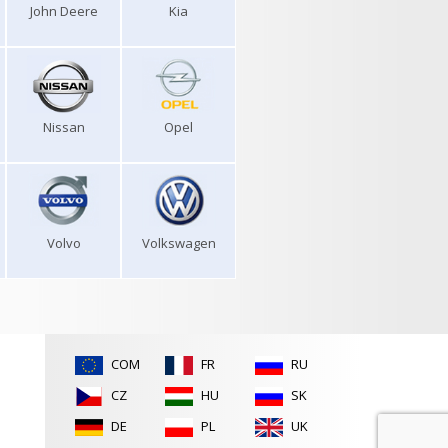
John Deere
Kia
Nissan
Opel
Volvo
Volkswagen
COM
FR
RU
CZ
HU
SK
DE
PL
UK