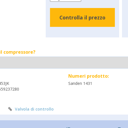
Controlla il prezzo
 il compressore?
Numeri prodotto:
453JK
Sanden 1431
659237280
Valvola di controllo