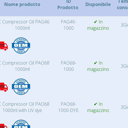
ID
Temp
Nome prodotto
Disponibile
Prodotto
cons
 Compressor Oil PAG46
PAG46-
✔ In
3Gi
1000ml
1000
magazzino
 Compressor Oil PAO68
PAO68-
✔ In
3Gi
1000ml
1000
magazzino
 Compressor Oil PAO68
PAO68-
✔ In
3Gi
1000ml with UV dye
1000-DYE
magazzino