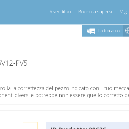
Rivenditori
Buono a sapersi
Migli
erdì 9-12 / 14-17
Chiamaci!
Lunedì-Vene
+393278892946
La tua auto
+393278892946
mpressor-express.it
info@com
6V12-PV5
olla la correttezza del pezzo indicato con il tuo mec
nti diversi e potrebbe non essere quello corretto per