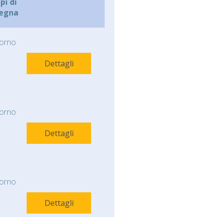
i di
egna
orno
Dettagli
orno
Dettagli
orno
Dettagli