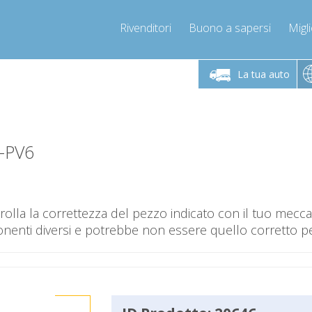
Rivenditori
Buono a sapersi
Migli
erdì 9-12 / 14-17
Chiamaci!
Lunedì-Vene
+393278892946
La tua auto
+393278892946
mpressor-express.it
info@com
-PV6
olla la correttezza del pezzo indicato con il tuo mec
nti diversi e potrebbe non essere quello corretto per