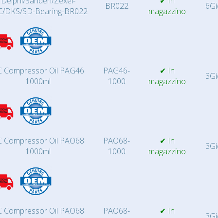
Delphi/Sanden/Zexel-
✔ In
BR022
6Gi
C/DKS/SD-Bearing-BR022
magazzino
 Compressor Oil PAG46
PAG46-
✔ In
3Gi
1000ml
1000
magazzino
 Compressor Oil PAO68
PAO68-
✔ In
3Gi
1000ml
1000
magazzino
 Compressor Oil PAO68
PAO68-
✔ In
3Gi