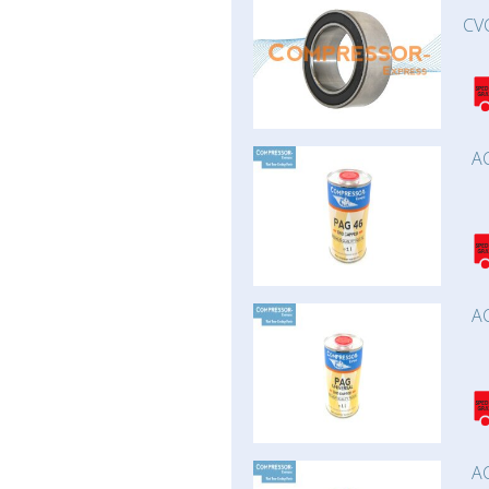
CV
AC
AC
AC