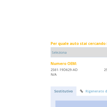
Per quale auto stai cercando
Numero OEM:
2S61-19D629-AD
2
N/A
Sostitutivo
Rigenerato d