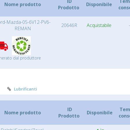
ID
Temp
Nome prodotto
Disponibile
Prodotto
cons
rd-Mazda-05-6V12-PV6-
20646R
Acquistabile
REMAN
nerato dal produttore
Lubrificanti
ID
Temp
Nome prodotto
Disponibile
Prodotto
cons