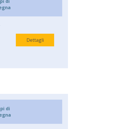
i di
egna
-
Dettagli
i di
egna