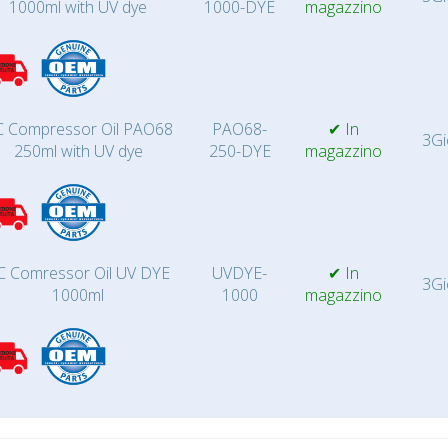
1000ml with UV dye
1000-DYE
magazzino
 Compressor Oil PAO68
PAO68-
✔ In
3Gi
250ml with UV dye
250-DYE
magazzino
C Comressor Oil UV DYE
UVDYE-
✔ In
3Gi
1000ml
1000
magazzino