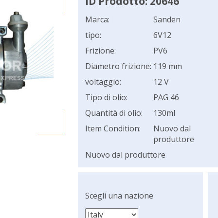
ID Prodotto: 20646
Marca:
Sanden
tipo:
6V12
Frizione:
PV6
Diametro frizione:
119 mm
voltaggio:
12 V
Tipo di olio:
PAG 46
Quantità di olio:
130ml
Item Condition:
Nuovo dal
produttore
Nuovo dal produttore
Scegli una nazione