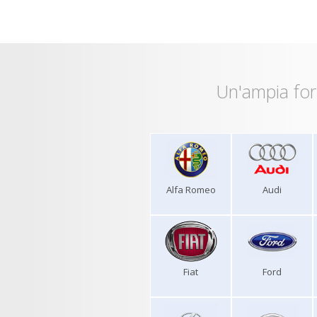
Un'ampia for
Alfa Romeo
Audi
Fiat
Ford