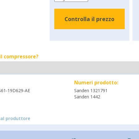
Controlla il prezzo
 il compressore?
Numeri prodotto:
S61-19D629-AE
Sanden 1321791
Sanden 1442
al produttore