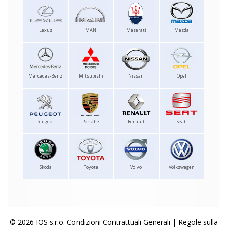
Lexus
MAN
Maserati
Mazda
Mercedes-Benz
Mitsubishi
Nissan
Opel
Peugeot
Porsche
Renault
Seat
Skoda
Toyota
Volvo
Volkswagen
© 2026 IOS s.r.o.
Condizioni Contrattuali Generali
|
Regole sulla