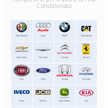
Condizionata
Alfa Romeo
Audi
BMW
Caterpillar
Chevrolet
Chrysler
Citroen
Ferrari
Fiat
Ford
Honda
Hyundai
Iveco
JCB Inc.
John Deere
Kia