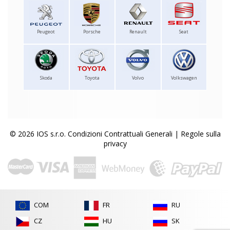
Peugeot
Porsche
Renault
Seat
Skoda
Toyota
Volvo
Volkswagen
© 2026 IOS s.r.o.
Condizioni Contrattuali Generali
|
Regole sulla
privacy
COM
FR
RU
CZ
HU
SK