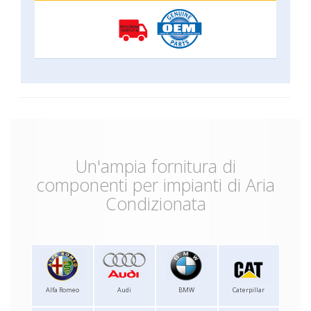
Un'ampia fornitura di
componenti per impianti di Aria
Condizionata
Alfa Romeo
Audi
BMW
Caterpillar