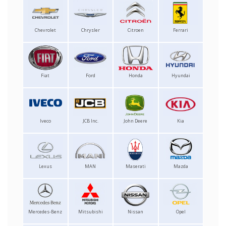
Chevrolet
Chrysler
Citroen
Ferrari
Fiat
Ford
Honda
Hyundai
Iveco
JCB Inc.
John Deere
Kia
Lexus
MAN
Maserati
Mazda
Mercedes-Benz
Mitsubishi
Nissan
Opel