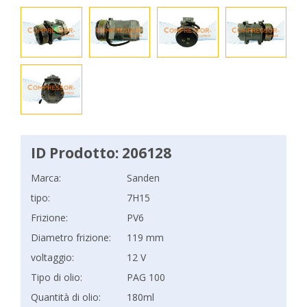
ID Prodotto: 206128
Marca:
Sanden
tipo:
7H15
Frizione:
PV6
Diametro frizione:
119 mm
voltaggio:
12 V
Tipo di olio:
PAG 100
Quantità di olio:
180ml