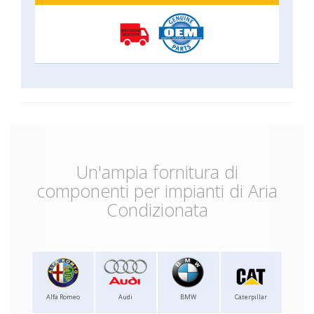
Un'ampia fornitura di
componenti per impianti di Aria
Condizionata
Alfa Romeo
Audi
BMW
Caterpillar