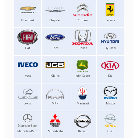
Chevrolet
Chrysler
Citroen
Ferrari
Fiat
Ford
Honda
Hyundai
Iveco
JCB Inc.
John Deere
Kia
Lexus
MAN
Maserati
Mazda
Mercedes-Benz
Mitsubishi
Nissan
Opel