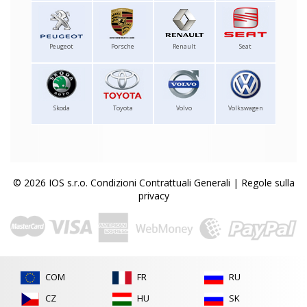
Peugeot
Porsche
Renault
Seat
Skoda
Toyota
Volvo
Volkswagen
© 2026 IOS s.r.o.
Condizioni Contrattuali Generali
|
Regole sulla
privacy
COM
FR
RU
CZ
HU
SK