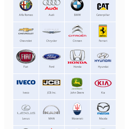
Alfa Romeo
Audi
BMW
Caterpillar
Chevrolet
Chrysler
Citroen
Ferrari
Fiat
Ford
Honda
Hyundai
Iveco
JCB Inc.
John Deere
Kia
Lexus
MAN
Maserati
Mazda