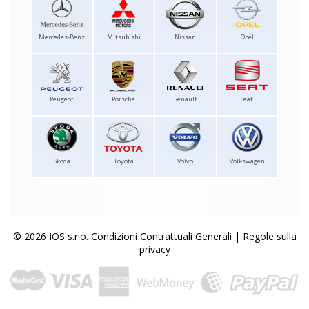
Mercedes-Benz
Mitsubishi
Nissan
Opel
Peugeot
Porsche
Renault
Seat
Skoda
Toyota
Volvo
Volkswagen
© 2026 IOS s.r.o.
Condizioni Contrattuali Generali
|
Regole sulla
privacy