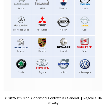
Lexus
MAN
Maserati
Mazda
Mercedes-Benz
Mitsubishi
Nissan
Opel
Peugeot
Porsche
Renault
Seat
Skoda
Toyota
Volvo
Volkswagen
© 2026 IOS s.r.o.
Condizioni Contrattuali Generali
|
Regole sulla
privacy