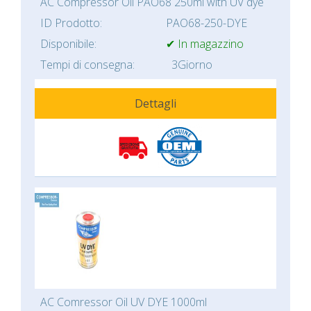
AC Compressor Oil PAO68 250ml with UV dye
ID Prodotto:
PAO68-250-DYE
Disponibile:
✔ In magazzino
Tempi di consegna:
3Giorno
Dettagli
AC Comressor Oil UV DYE 1000ml