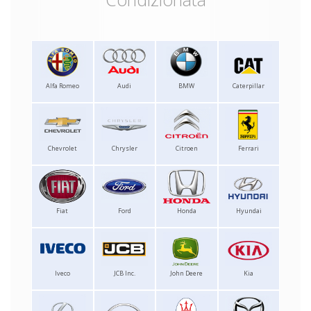
Alfa Romeo
Audi
BMW
Caterpillar
Chevrolet
Chrysler
Citroen
Ferrari
Fiat
Ford
Honda
Hyundai
Iveco
JCB Inc.
John Deere
Kia