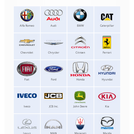
Alfa Romeo
Audi
BMW
Caterpillar
Chevrolet
Chrysler
Citroen
Ferrari
Fiat
Ford
Honda
Hyundai
Iveco
JCB Inc.
John Deere
Kia
Lexus
MAN
Maserati
Mazda