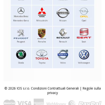
Mercedes-Benz
Mitsubishi
Nissan
Opel
Peugeot
Porsche
Renault
Seat
Skoda
Toyota
Volvo
Volkswagen
© 2026 IOS s.r.o.
Condizioni Contrattuali Generali
|
Regole sulla
privacy