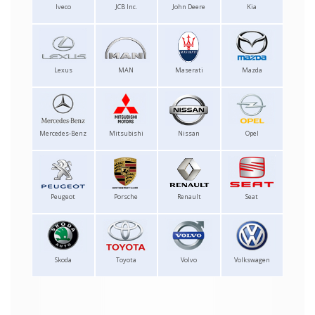
Iveco
JCB Inc.
John Deere
Kia
Lexus
MAN
Maserati
Mazda
Mercedes-Benz
Mitsubishi
Nissan
Opel
Peugeot
Porsche
Renault
Seat
Skoda
Toyota
Volvo
Volkswagen