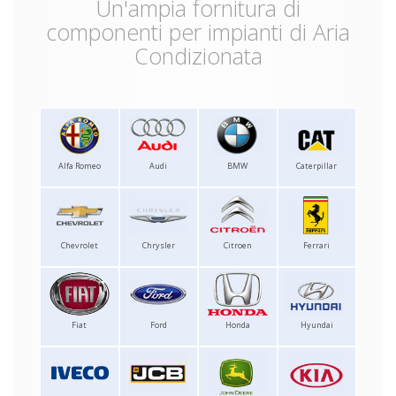
Un'ampia fornitura di
componenti per impianti di Aria
Condizionata
Alfa Romeo
Audi
BMW
Caterpillar
Chevrolet
Chrysler
Citroen
Ferrari
Fiat
Ford
Honda
Hyundai