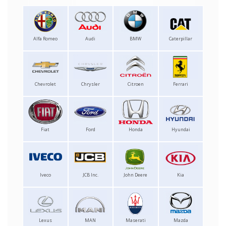
Alfa Romeo
Audi
BMW
Caterpillar
Chevrolet
Chrysler
Citroen
Ferrari
Fiat
Ford
Honda
Hyundai
Iveco
JCB Inc.
John Deere
Kia
Lexus
MAN
Maserati
Mazda