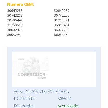
Numero OEM:
30645288
30645289
30742208
30742236
30780442
31250521
31250607
36000454
36002423
36002790
8603299
8603968
Volvo-24-DCS17EC-PV6-REMAN
ID Prodotto:
50652R
Disponibile:
Acquistabile