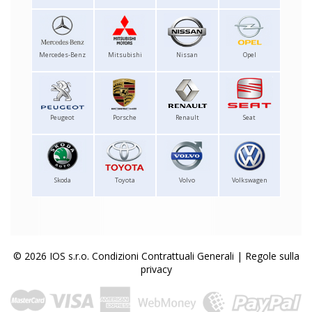
Mercedes-Benz
Mitsubishi
Nissan
Opel
Peugeot
Porsche
Renault
Seat
Skoda
Toyota
Volvo
Volkswagen
© 2026 IOS s.r.o.
Condizioni Contrattuali Generali
|
Regole sulla
privacy