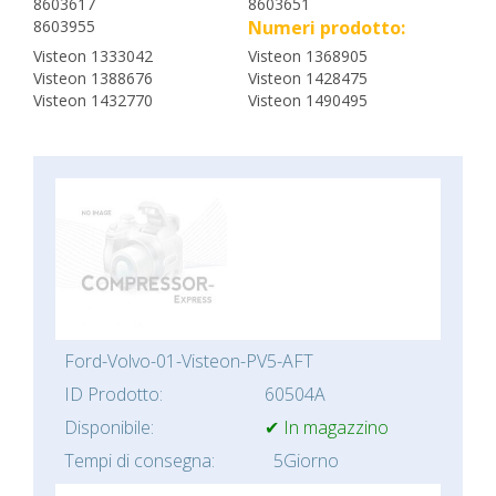
8603617
8603651
8603955
Numeri prodotto:
Visteon 1333042
Visteon 1368905
Visteon 1388676
Visteon 1428475
Visteon 1432770
Visteon 1490495
Ford-Volvo-01-Visteon-PV5-AFT
ID Prodotto:
60504A
Disponibile:
✔ In magazzino
Tempi di consegna:
5Giorno