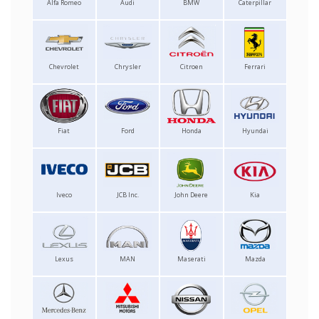
Alfa Romeo
Audi
BMW
Caterpillar
Chevrolet
Chrysler
Citroen
Ferrari
Fiat
Ford
Honda
Hyundai
Iveco
JCB Inc.
John Deere
Kia
Lexus
MAN
Maserati
Mazda