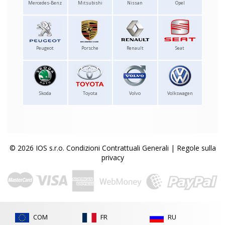
Mercedes-Benz
Mitsubishi
Nissan
Opel
Peugeot
Porsche
Renault
Seat
Skoda
Toyota
Volvo
Volkswagen
© 2026 IOS s.r.o.
Condizioni Contrattuali Generali
|
Regole sulla
privacy
COM
FR
RU