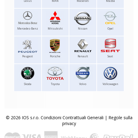
Lexus
MAN
Maserati
Mazda
Mercedes-Benz
Mitsubishi
Nissan
Opel
Peugeot
Porsche
Renault
Seat
Skoda
Toyota
Volvo
Volkswagen
© 2026 IOS s.r.o.
Condizioni Contrattuali Generali
|
Regole sulla
privacy