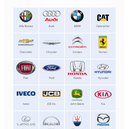
Alfa Romeo
Audi
BMW
Caterpillar
Chevrolet
Chrysler
Citroen
Ferrari
Fiat
Ford
Honda
Hyundai
Iveco
JCB Inc.
John Deere
Kia