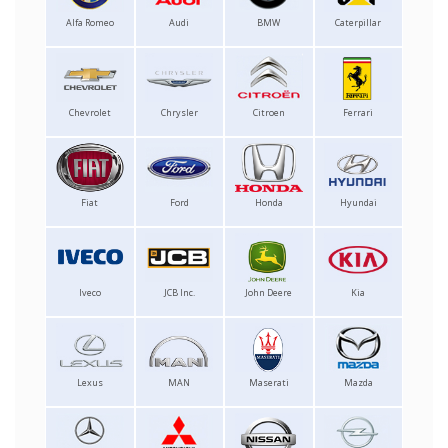
Alfa Romeo
Audi
BMW
Caterpillar
Chevrolet
Chrysler
Citroen
Ferrari
Fiat
Ford
Honda
Hyundai
Iveco
JCB Inc.
John Deere
Kia
Lexus
MAN
Maserati
Mazda