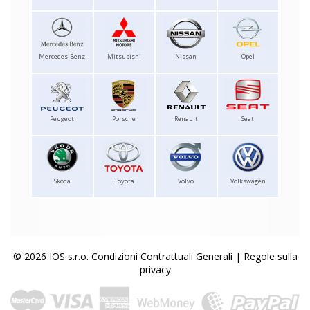
Mercedes-Benz
Mitsubishi
Nissan
Opel
Peugeot
Porsche
Renault
Seat
Skoda
Toyota
Volvo
Volkswagen
© 2026 IOS s.r.o.
Condizioni Contrattuali Generali
|
Regole sulla
privacy