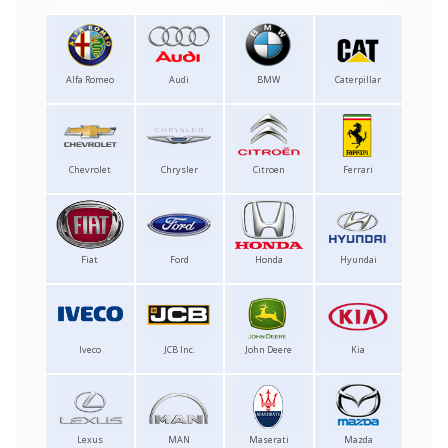
Alfa Romeo
Audi
BMW
Caterpillar
Chevrolet
Chrysler
Citroen
Ferrari
Fiat
Ford
Honda
Hyundai
Iveco
JCB Inc.
John Deere
Kia
Lexus
MAN
Maserati
Mazda