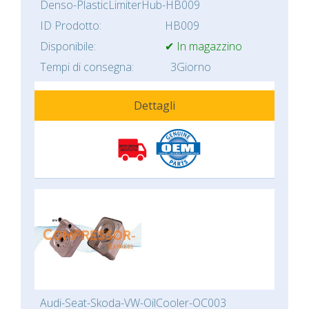
Denso-PlasticLimiterHub-HB009
ID Prodotto:
HB009
Disponibile:
✔ In magazzino
Tempi di consegna:
3Giorno
Dettagli
Audi-Seat-Skoda-VW-OilCooler-OC003