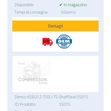
Disponibile:
✔ In magazzino
Tempi di consegna:
5Giorno
Dettagli
Denso-6SEU12-7SEU-7S-ShaftSeal-SS015
ID Prodotto:
SS015