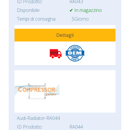
ID Prodotto:
RA043
Disponibile:
✔ In magazzino
Tempi di consegna:
5Giorno
Dettagli
Audi-Radiator-RA044
ID Prodotto:
RA044