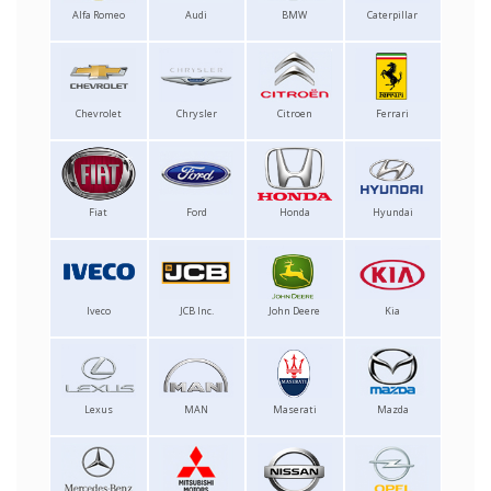
Alfa Romeo
Audi
BMW
Caterpillar
Chevrolet
Chrysler
Citroen
Ferrari
Fiat
Ford
Honda
Hyundai
Iveco
JCB Inc.
John Deere
Kia
Lexus
MAN
Maserati
Mazda