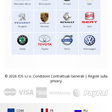
Mercedes-Benz
Mitsubishi
Nissan
Opel
Peugeot
Porsche
Renault
Seat
Skoda
Toyota
Volvo
Volkswagen
© 2026 IOS s.r.o.
Condizioni Contrattuali Generali
|
Regole sulla
privacy
COM
FR
RU