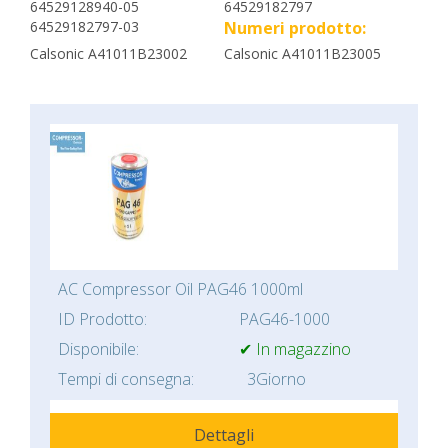
64529128940-05
64529182797
64529182797-03
Numeri prodotto:
Calsonic A41011B23002
Calsonic A41011B23005
AC Compressor Oil PAG46 1000ml
ID Prodotto:
PAG46-1000
Disponibile:
✔ In magazzino
Tempi di consegna:
3Giorno
Dettagli