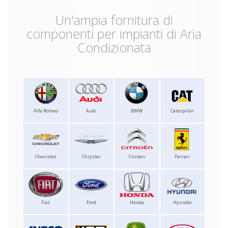
Un'ampia fornitura di
componenti per impianti di Aria
Condizionata
Alfa Romeo
Audi
BMW
Caterpillar
Chevrolet
Chrysler
Citroen
Ferrari
Fiat
Ford
Honda
Hyundai