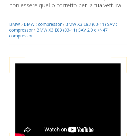
non essere quello corretto per la tua vettura.
BMW
›
BMW : compressor
›
BMW X3 E83 (03-11) SAV :
compressor
›
BMW X3 E83 (03-11) SAV 2.0 d /N47 :
compressor