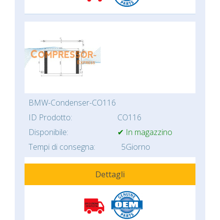
BMW-Condenser-CO116
ID Prodotto:
CO116
Disponibile:
✔ In magazzino
Tempi di consegna:
5Giorno
Dettagli