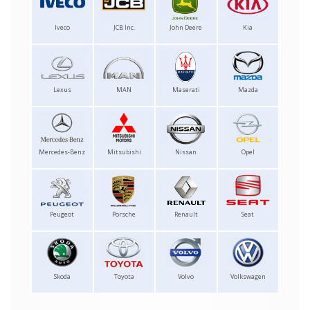
Iveco
JCB Inc.
John Deere
Kia
Lexus
MAN
Maserati
Mazda
Mercedes-Benz
Mitsubishi
Nissan
Opel
Peugeot
Porsche
Renault
Seat
Skoda
Toyota
Volvo
Volkswagen