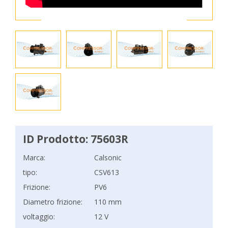
ID Prodotto: 75603R
Marca:
Calsonic
tipo:
CSV613
Frizione:
PV6
Diametro frizione:
110 mm
voltaggio:
12 V