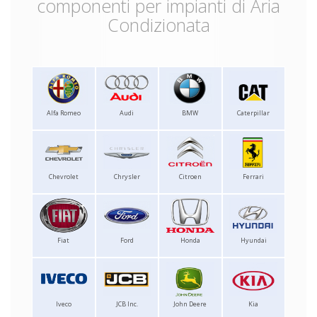
componenti per impianti di Aria
Condizionata
Alfa Romeo
Audi
BMW
Caterpillar
Chevrolet
Chrysler
Citroen
Ferrari
Fiat
Ford
Honda
Hyundai
Iveco
JCB Inc.
John Deere
Kia