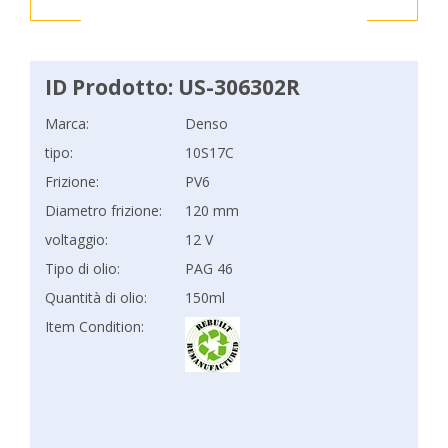
ID Prodotto: US-306302R
Marca:
Denso
tipo:
10S17C
Frizione:
PV6
Diametro frizione:
120 mm
voltaggio:
12 V
Tipo di olio:
PAG 46
Quantità di olio:
150ml
Item Condition: