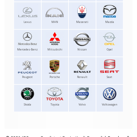
Lexus
MAN
Maserati
Mazda
Mercedes-Benz
Mitsubishi
Nissan
Opel
Peugeot
Porsche
Renault
Seat
Skoda
Toyota
Volvo
Volkswagen