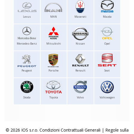
Lexus
MAN
Maserati
Mazda
Mercedes-Benz
Mitsubishi
Nissan
Opel
Peugeot
Porsche
Renault
Seat
Skoda
Toyota
Volvo
Volkswagen
© 2026 IOS s.r.o.
Condizioni Contrattuali Generali
|
Regole sulla