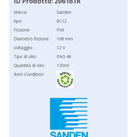
ID Prodotto: 206161R
Marca:
Sanden
tipo:
6C12
Frizione:
PV6
Diametro frizione:
108 mm
voltaggio:
12 V
Tipo di olio:
PAG 46
Quantità di olio:
135ml
Item Condition: