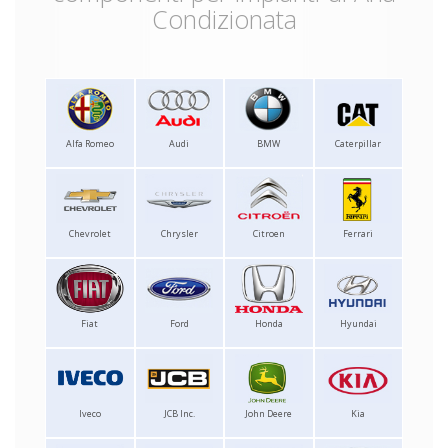
Condizionata
Alfa Romeo
Audi
BMW
Caterpillar
Chevrolet
Chrysler
Citroen
Ferrari
Fiat
Ford
Honda
Hyundai
Iveco
JCB Inc.
John Deere
Kia