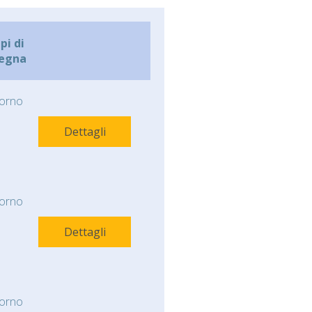
i di
egna
orno
Dettagli
orno
Dettagli
orno