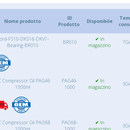
ID
Temp
Nome prodotto
Disponibile
Prodotto
cons
ord-FS10-DKS16-DKV1-
✔ In
BR010
7Gi
Bearing-BR010
magazzino
 Compressor Oil PAG46
PAG46-
✔ In
3Gi
1000ml
1000
magazzino
 Compressor Oil PAO68
PAO68-
✔ In
3Gi
1000ml
1000
magazzino