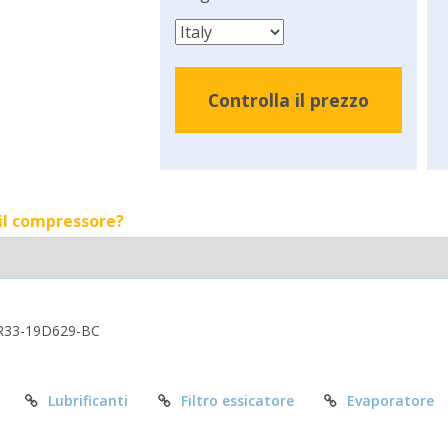
Controlla il prezzo
 il compressore?
R33-19D629-BC
Lubrificanti
Filtro essicatore
Evaporatore