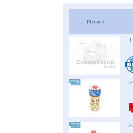
Picture
F
AC
AC