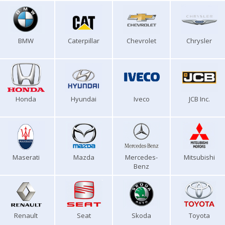
BMW
Caterpillar
Chevrolet
Chrysler
Honda
Hyundai
Iveco
JCB Inc.
Maserati
Mazda
Mercedes-
Mitsubishi
Benz
Renault
Seat
Skoda
Toyota