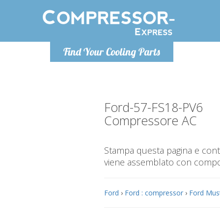
Lunedì-Ven
Find Your Cooling Parts
info@co
Ford-57-FS18-PV6
Compressore AC
Stampa questa pagina e contr
viene assemblato con compone
Ford
›
Ford : compressor
›
Ford Must