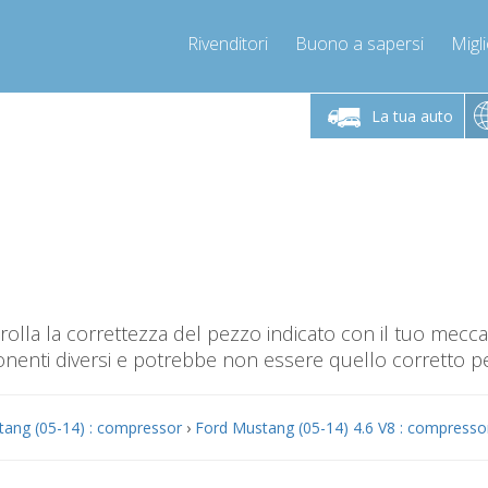
Rivenditori
Buono a sapersi
Migli
erdì 9-12 / 14-17
Chiamaci!
Lunedì-Vene
+393278892946
La tua auto
+393278892946
mpressor-express.it
info@com
olla la correttezza del pezzo indicato con il tuo mec
nti diversi e potrebbe non essere quello corretto per
ang (05-14) : compressor
›
Ford Mustang (05-14) 4.6 V8 : compresso