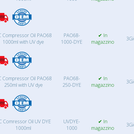
 Compressor Oil PAO68
PAO68-
✔ In
3Gi
1000ml with UV dye
1000-DYE
magazzino
 Compressor Oil PAO68
PAO68-
✔ In
3Gi
250ml with UV dye
250-DYE
magazzino
C Comressor Oil UV DYE
UVDYE-
✔ In
3Gi
1000ml
1000
magazzino