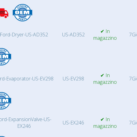
✔ In
Ford-Dryer-US-AD352
US-AD352
7Gi
magazzino
✔ In
rd-Evaporator-US-EV298
US-EV298
7Gi
magazzino
ord-ExpansionValve-US-
✔ In
US-EX246
7Gi
EX246
magazzino