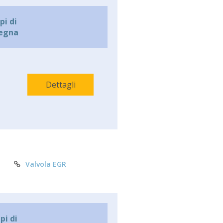
i di
egna
-
Dettagli
Valvola EGR
i di