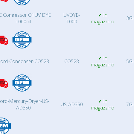
C Comressor Oil UV DYE
UVDYE-
✔ In
3Gi
1000ml
1000
magazzino
✔ In
Ford-Condenser-CO528
CO528
5Gi
magazzino
ord-Mercury-Dryer-US-
✔ In
US-AD350
7Gi
AD350
magazzino