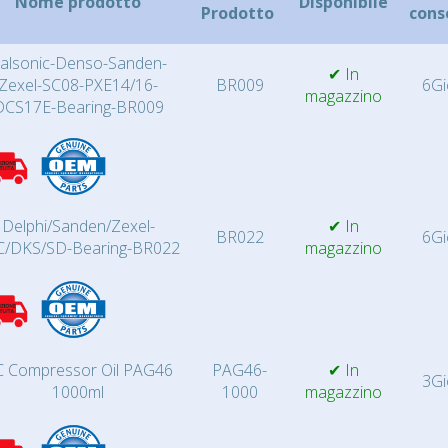
Nome prodotto
Disponibile
Prodotto
cons
alsonic-Denso-Sanden-
✔ In
Zexel-SC08-PXE14/16-
BR009
6Gi
magazzino
DCS17E-Bearing-BR009
Delphi/Sanden/Zexel-
✔ In
BR022
6Gi
C/DKS/SD-Bearing-BR022
magazzino
 Compressor Oil PAG46
PAG46-
✔ In
3Gi
1000ml
1000
magazzino