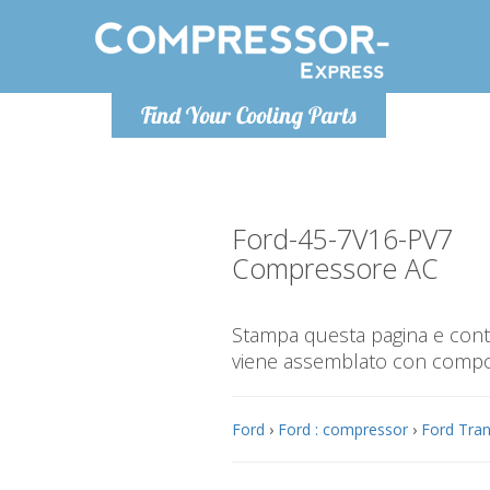
Lunedì-Venerdì 9-12 / 14-17
Find Your Cooling Parts
+393278892946
info@compressor-express.it
Ford-45-7V16-PV7
Compressore AC
Stampa questa pagina e contr
viene assemblato con compone
Ford
›
Ford : compressor
›
Ford Tran