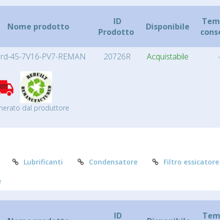
ID
Temp
Nome prodotto
Disponibile
Prodotto
cons
rd-45-7V16-PV7-REMAN
20726R
Acquistabile
nerato dal produttore
Lubrificanti
Condensatore
Filtro essicatore
e
ID
Temp