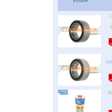
Picture
C
CV
AC