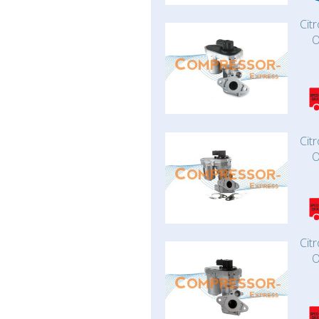
Cit
O
Cit
O
Cit
O