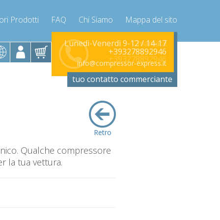
ori Prodotti
FAQ
Chi Siamo
Mappa del sito
Chiamaci!
Lunedì-Venerdì 9-12 / 14-17
+393278892946
+393278892946
info@compressor-express.it
tuo contatto commerciante
Retro
canico. Qualche compressore
 la tua vettura.