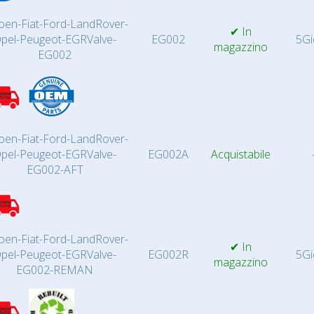
roen-Fiat-Ford-LandRover-
✔ In
pel-Peugeot-EGRValve-
EG002
5Gi
magazzino
EG002
roen-Fiat-Ford-LandRover-
pel-Peugeot-EGRValve-
EG002A
Acquistabile
EG002-AFT
roen-Fiat-Ford-LandRover-
✔ In
pel-Peugeot-EGRValve-
EG002R
5Gi
magazzino
EG002-REMAN