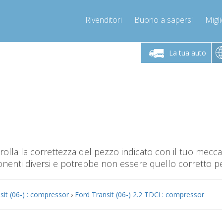
Rivenditori
Buono a sapersi
Migli
Chiamaci!
Lunedì-Venerdì 9-12 / 14-17
+393278892946
La tua auto
+393278892946
info@compressor-express.it
olla la correttezza del pezzo indicato con il tuo mec
nti diversi e potrebbe non essere quello corretto per
sit (06-) : compressor
›
Ford Transit (06-) 2.2 TDCi : compressor